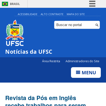
BRASIL
Simplifique!
ACESSIBILIDADE
ALTO CONTRASTE
MAPA DO SITE
Comunica BR
Participe
Acesso à informação
Legislação
Notícias da UFSC
Canais
Área Restrita
Administradores do Site
MENU
Revista da Pós em Inglês
recebe trabalhos para serem