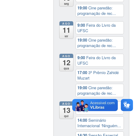
seg
19:00
Cine paredão:
programação de rec...
AGO
9:00
Feira do Livro da
11
UFSC
ter
19:00
Cine paredão:
programação de rec...
AGO
9:00
Feira do Livro da
12
UFSC
qua
17:00
3º Prêmio Zahidé
Muzart
19:00
Cine paredão:
programação de rec...
AGO
9:00
Feira do Livro da
13
UFSC
qui
14:00
Seminário
Internacional ‘Ninguém...
14:30
Sessão Especial