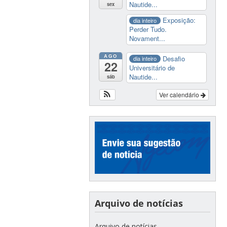
Nautide...
sex
Exposição:
dia inteiro
Perder Tudo.
Novament...
AGO
Desafio
dia inteiro
22
Universitário de
Nautide...
sáb
Ver calendário
Arquivo de notícias
Arquivo de notícias