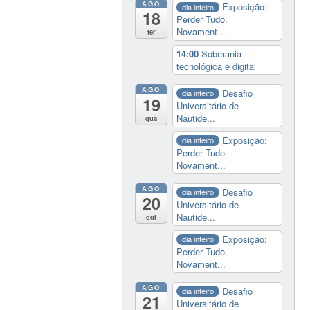
AGO
Exposição:
dia inteiro
18
Perder Tudo.
Novament...
ter
14:00
Soberania
tecnológica e digital
AGO
Desafio
dia inteiro
19
Universitário de
Nautide...
qua
Exposição:
dia inteiro
Perder Tudo.
Novament...
AGO
Desafio
dia inteiro
20
Universitário de
Nautide...
qui
Exposição:
dia inteiro
Perder Tudo.
Novament...
AGO
Desafio
dia inteiro
21
Universitário de