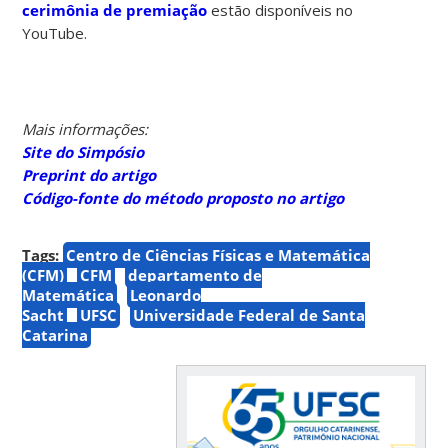
cerimônia de premiação
estão disponíveis no
YouTube.
Mais informações:
Site do Simpósio
Preprint do artigo
Código-fonte do método proposto no artigo
Tags:
Centro de Ciências Físicas e Matemática
(CFM)
CFM
departamento de
Matemática
Leonardo
Sacht
UFSC
Universidade Federal de Santa
Catarina