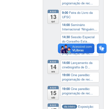
programação de rec...
AGO
9:00
Feira do Livro da
13
UFSC
qui
14:00
Seminário
Internacional ‘Ninguém...
14:30
Sessão Especial
do Conselho Esta...
19:00
Cine paredão:
programação de rec...
AGO
14:00
Lançamento da
14
cinebiografia de D...
sex
19:00
Cine paredão:
programação de rec...
AGO
19:00
Cine paredão:
15
programação de rec...
sáb
AGO
Exposição:
dia inteiro