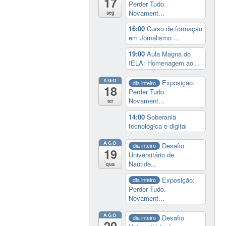
17
Perder Tudo.
Novament...
seg
16:00
Curso de formação
em Jornalismo ...
19:00
Aula Magna do
IELA: Homenagem ao...
AGO
Exposição:
dia inteiro
18
Perder Tudo.
Novament...
ter
14:00
Soberania
tecnológica e digital
AGO
Desafio
dia inteiro
19
Universitário de
Nautide...
qua
Exposição:
dia inteiro
Perder Tudo.
Novament...
AGO
Desafio
dia inteiro
20