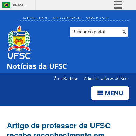
BRASIL
Simplifique!
ACESSIBILIDADE
ALTO CONTRASTE
MAPA DO SITE
Comunica BR
Participe
Acesso à informação
Legislação
Notícias da UFSC
Canais
Área Restrita
Administradores do Site
MENU
Artigo de professor da UFSC
recebe reconhecimento em