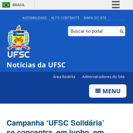
BRASIL
Simplifique!
ACESSIBILIDADE
ALTO CONTRASTE
MAPA DO SITE
Comunica BR
Participe
Acesso à informação
Legislação
Notícias da UFSC
Canais
Área Restrita
Administradores do Site
MENU
Campanha ‘UFSC Solidária’
se concentra, em junho, em