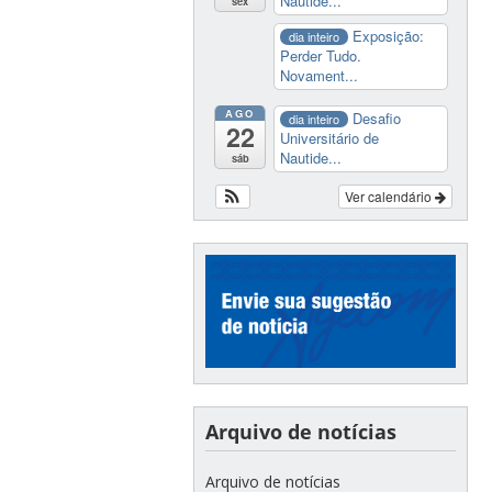
Nautide...
sex
Exposição:
dia inteiro
Perder Tudo.
Novament...
AGO
Desafio
dia inteiro
22
Universitário de
Nautide...
sáb
Ver calendário
Arquivo de notícias
Arquivo de notícias