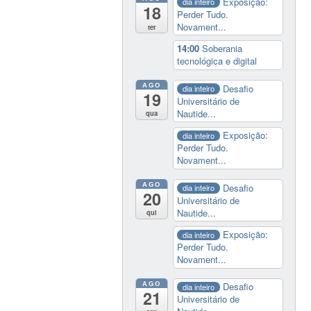
Exposição:
dia inteiro
18
Perder Tudo.
Novament...
ter
14:00
Soberania
tecnológica e digital
AGO
Desafio
dia inteiro
19
Universitário de
Nautide...
qua
Exposição:
dia inteiro
Perder Tudo.
Novament...
AGO
Desafio
dia inteiro
20
Universitário de
Nautide...
qui
Exposição:
dia inteiro
Perder Tudo.
Novament...
AGO
Desafio
dia inteiro
21
Universitário de