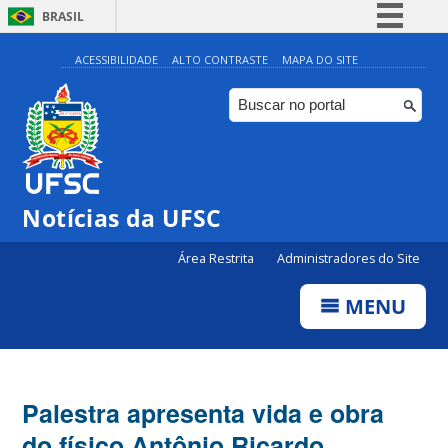
BRASIL
Simplifique!
ACESSIBILIDADE
ALTO CONTRASTE
MAPA DO SITE
Comunica BR
Participe
Acesso à informação
Legislação
Notícias da UFSC
Canais
Área Restrita
Administradores do Site
MENU
Palestra apresenta vida e obra
do físico Antônio Ricardo