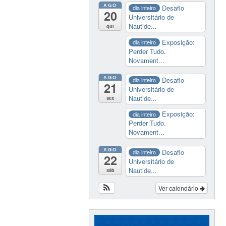
AGO
Desafio
dia inteiro
20
Universitário de
Nautide...
qui
Exposição:
dia inteiro
Perder Tudo.
Novament...
AGO
Desafio
dia inteiro
21
Universitário de
Nautide...
sex
Exposição:
dia inteiro
Perder Tudo.
Novament...
AGO
Desafio
dia inteiro
22
Universitário de
Nautide...
sáb
Ver calendário