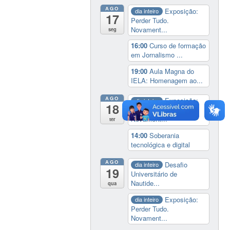
AGO
Exposição:
dia inteiro
17
Perder Tudo.
Novament...
seg
16:00
Curso de formação
em Jornalismo ...
19:00
Aula Magna do
IELA: Homenagem ao...
AGO
Exposição:
dia inteiro
18
Perder Tudo.
Novament...
ter
14:00
Soberania
tecnológica e digital
AGO
Desafio
dia inteiro
19
Universitário de
Nautide...
qua
Exposição:
dia inteiro
Perder Tudo.
Novament...