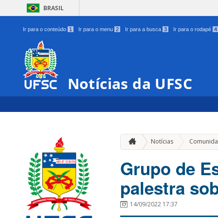
BRASIL
Ir para o conteúdo
1
Ir para o menu
2
Ir para a busca
3
Ir para o rodapé
4
Notícias da UFSC
Notícias
Comunida
Grupo de Es
palestra sob
14/09/2022 17:37