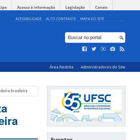
cipe
Acesso à informação
Legislação
Canais
ACESSIBILIDADE
ALTO CONTRASTE
MAPA DO SITE
Área Restrita
Administradores do Site
eira brasileira
za
eira
Eventos