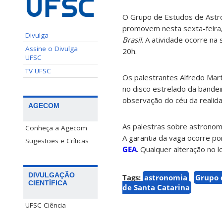
O Grupo de Estudos de Astro
promovem nesta sexta-feira
Divulga
Brasil
. A atividade ocorre na
Assine o Divulga
20h.
UFSC
TV UFSC
Os palestrantes Alfredo Mart
no disco estrelado da bandei
observação do céu da realid
AGECOM
As palestras sobre astronomi
Conheça a Agecom
A garantia da vaga ocorre po
Sugestões e Críticas
GEA
. Qualquer alteração no 
DIVULGAÇÃO
Tags:
astronomia
Grupo 
CIENTÍFICA
de Santa Catarina
UFSC Ciência