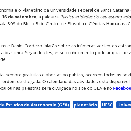
nomia e o Planetário da Universidade Federal de Santa Catarina
,
16 de setembro
, a palestra
Particularidades do céu estampado
 sala 309 do Bloco B
do Centro de Filosofia e Ciências Humanas (C
ins e Daniel Cordeiro falarão sobre as inúmeras vertentes astro
ra brasileira. Segundo eles, esse conhecimento pode ampliar no
ade.
a, sempre gratuitas e abertas ao público, ocorrem todas as sext
r ordem de chegada. O calendário das atividades está disponível
local ou nas palestras será divulgada no site do GEA e no
Facebo
de Estudos de Astronomia (GEA)
planetário
UFSC
Unive