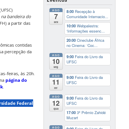
 (UFSC)
AGO
8:00
Recepção à
7
 na bandeira do
Comunidade Internacio...
sex
FH) a partir das
10:00
Webpalestra:
‘Informações essenc...
20:00
Cineclube África
nômicas contidas
no Cinema: ‘Coc...
ssa percepção da
AGO
9:00
Feira do Livro da
10
UFSC
seg
as-feiras, às 20h.
AGO
9:00
Feira do Livro da
 na
página do
11
UFSC
ok
.
ter
AGO
9:00
Feira do Livro da
12
rsidade Federal
UFSC
qua
17:00
3º Prêmio Zahidé
Muzart
AGO
9:00
Feira do Livro da