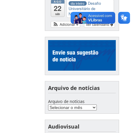
AGO
Desafio
dia inteiro
22
Universitário de
Nautide...
sáb
Adicionar
Ver calendário
Arquivo de notícias
Arquivo de notícias
Audiovisual