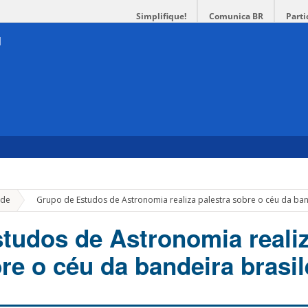
Simplifique!
Comunica BR
Parti
»
de
Grupo de Estudos de Astronomia realiza palestra sobre o céu da band
tudos de Astronomia reali
re o céu da bandeira brasil