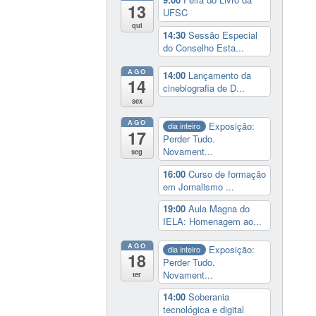
13
UFSC
qui
14:30
Sessão Especial
do Conselho Esta...
AGO
14:00
Lançamento da
14
cinebiografia de D...
sex
AGO
Exposição:
dia inteiro
17
Perder Tudo.
Novament...
seg
16:00
Curso de formação
em Jornalismo ...
19:00
Aula Magna do
IELA: Homenagem ao...
AGO
Exposição:
dia inteiro
18
Perder Tudo.
Novament...
ter
14:00
Soberania
tecnológica e digital