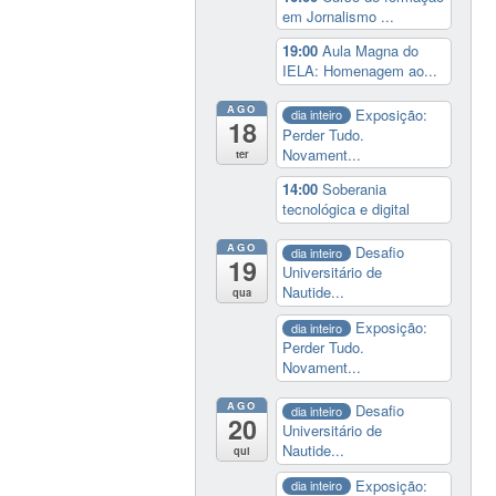
em Jornalismo ...
19:00
Aula Magna do
IELA: Homenagem ao...
AGO
Exposição:
dia inteiro
18
Perder Tudo.
Novament...
ter
14:00
Soberania
tecnológica e digital
AGO
Desafio
dia inteiro
19
Universitário de
Nautide...
qua
Exposição:
dia inteiro
Perder Tudo.
Novament...
AGO
Desafio
dia inteiro
20
Universitário de
Nautide...
qui
Exposição:
dia inteiro