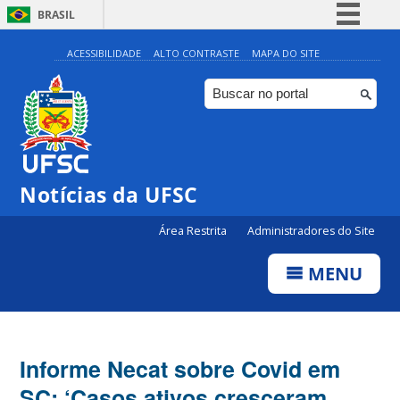
BRASIL
Simplifique!
ACESSIBILIDADE
ALTO CONTRASTE
MAPA DO SITE
Comunica BR
Participe
Acesso à informação
Legislação
Notícias da UFSC
Canais
Área Restrita
Administradores do Site
MENU
Informe Necat sobre Covid em
SC: ‘Casos ativos cresceram