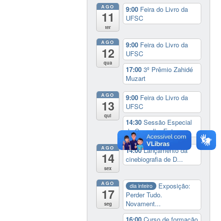
AGO
9:00
Feira do Livro da
11
UFSC
ter
AGO
9:00
Feira do Livro da
12
UFSC
qua
17:00
3º Prêmio Zahidé
Muzart
AGO
9:00
Feira do Livro da
13
UFSC
qui
14:30
Sessão Especial
do Conselho Esta...
AGO
14:00
Lançamento da
14
cinebiografia de D...
sex
AGO
Exposição:
dia inteiro
17
Perder Tudo.
Novament...
seg
16:00
Curso de formação