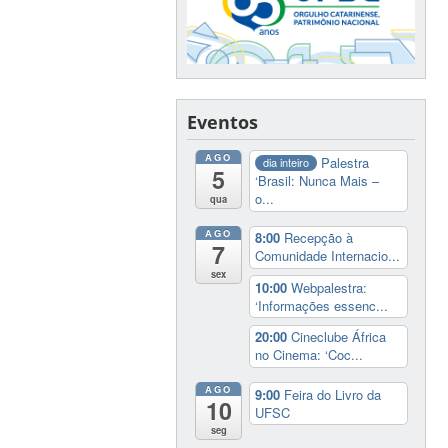
Eventos
AGO
Palestra
dia inteiro
5
‘Brasil: Nunca Mais –
o...
qua
AGO
8:00
Recepção à
7
Comunidade Internacio...
sex
10:00
Webpalestra:
‘Informações essenc...
20:00
Cineclube África
no Cinema: ‘Coc...
AGO
9:00
Feira do Livro da
10
UFSC
seg