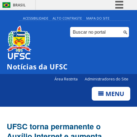
BRASIL
Simplifique!
ACESSIBILIDADE
ALTO CONTRASTE
MAPA DO SITE
Comunica BR
Participe
Acesso à informação
Legislação
Notícias da UFSC
Canais
Área Restrita
Administradores do Site
MENU
UFSC torna permanente o
Auxílio Internet e aumenta