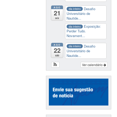
AGO
Desafio
dia inteiro
21
Universitário de
Nautide...
sex
Exposição:
dia inteiro
Perder Tudo.
Novament...
AGO
Desafio
dia inteiro
22
Universitário de
Nautide...
sáb
Ver calendário