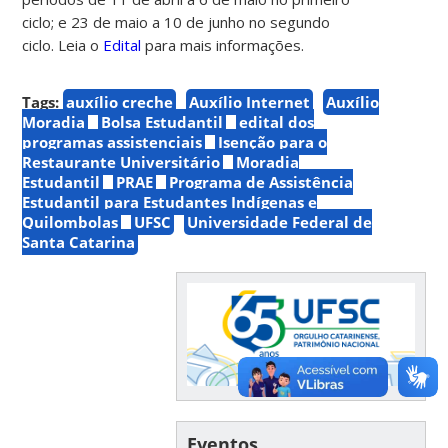
ciclo; e 23 de maio a 10 de junho no segundo
ciclo.
Leia o
Edital
para mais informações.
Tags:
auxílio creche
Auxílio Internet
Auxílio
Moradia
Bolsa Estudantil
edital dos
programas assistenciais
Isenção para o
Restaurante Universitário
Moradia
Estudantil
PRAE
Programa de Assistência
Estudantil para Estudantes Indígenas e
Quilombolas
UFSC
Universidade Federal de
Santa Catarina
Eventos