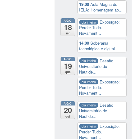
19:00
Aula Magna do
IELA: Homenagem ao...
AGO
Exposição:
dia inteiro
18
Perder Tudo.
Novament...
ter
14:00
Soberania
tecnológica e digital
AGO
Desafio
dia inteiro
19
Universitário de
Nautide...
qua
Exposição:
dia inteiro
Perder Tudo.
Novament...
AGO
Desafio
dia inteiro
20
Universitário de
Nautide...
qui
Exposição:
dia inteiro
Perder Tudo.
Novament...