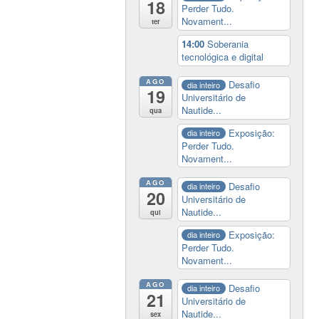
18
Perder Tudo.
Novament...
ter
14:00
Soberania
tecnológica e digital
AGO
Desafio
dia inteiro
19
Universitário de
Nautide...
qua
Exposição:
dia inteiro
Perder Tudo.
Novament...
AGO
Desafio
dia inteiro
20
Universitário de
Nautide...
qui
Exposição:
dia inteiro
Perder Tudo.
Novament...
AGO
Desafio
dia inteiro
21
Universitário de
Nautide...
sex