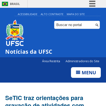
BRASIL
Simplifique!
ACESSIBILIDADE
ALTO CONTRASTE
MAPA DO SITE
Comunica BR
Participe
Acesso à informação
Legislação
Notícias da UFSC
Canais
Área Restrita
Administradores do Site
MENU
SeTIC traz orientações para
gravação de atividades com