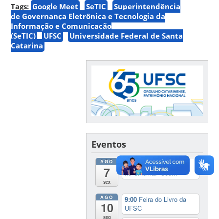
Tags:
Google Meet
SeTIC
Superintendência
de Governança Eletrônica e Tecnologia da
Informação e Comunicação
(SeTIC)
UFSC
Universidade Federal de Santa
Catarina
Eventos
AGO
20:00
Cineclube África
7
no Cinema: ‘Coc...
sex
AGO
9:00
Feira do Livro da
10
UFSC
seg