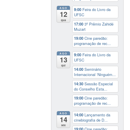
AGO
9:00
Feira do Livro da
12
UFSC
qua
17:00
3º Prêmio Zahidé
Muzart
19:00
Cine paredão:
programação de rec...
AGO
9:00
Feira do Livro da
13
UFSC
qui
14:00
Seminário
Internacional ‘Ninguém...
14:30
Sessão Especial
do Conselho Esta...
19:00
Cine paredão:
programação de rec...
AGO
14:00
Lançamento da
14
cinebiografia de D...
sex
19:00
Cine paredão: