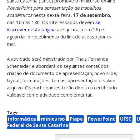
Santa Catarina (UFSC) promove o minicurso on-line
PowerPoint para apresentação de trabalhos
acadêmicos
nesta sexta-feira,
17 de setembro
,
das
16h às 18h. Os interessados devem
se
inscrever nesta página
até quinta-feira (16) e
aguardar o recebimento do link de acesso por e-
mail.
A atividade será ministrada por Thais Fernanda
Scheneider e abordará os seguintes conteúdos:
criação de documento de apresentação; novo slide;
layout; formatações; temas; apresentação e salvar
arquivo.
Os participantes terão direito a certificado
validável como atividade complementar.
Tags:
informática
minicurso
Piape
PowerPoint
UFSC
U
Federal de Santa Catarina