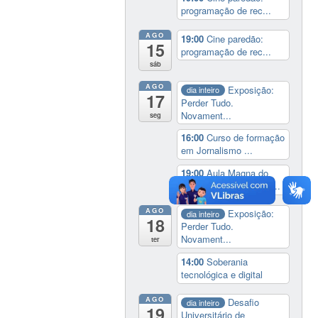
programação de rec...
AGO
19:00
Cine paredão:
15
programação de rec...
sáb
AGO
Exposição:
dia inteiro
17
Perder Tudo.
Novament...
seg
16:00
Curso de formação
em Jornalismo ...
19:00
Aula Magna do
IELA: Homenagem ao...
AGO
Exposição:
dia inteiro
18
Perder Tudo.
Novament...
ter
14:00
Soberania
tecnológica e digital
AGO
Desafio
dia inteiro
19
Universitário de