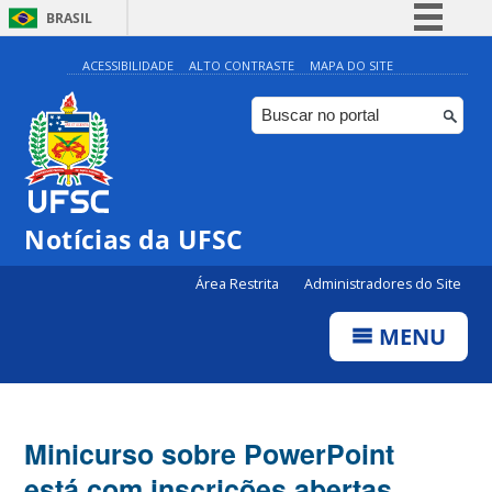
BRASIL
Simplifique!
ACESSIBILIDADE
ALTO CONTRASTE
MAPA DO SITE
Comunica BR
Participe
Acesso à informação
Legislação
Notícias da UFSC
Canais
Área Restrita
Administradores do Site
MENU
Minicurso sobre PowerPoint
está com inscrições abertas