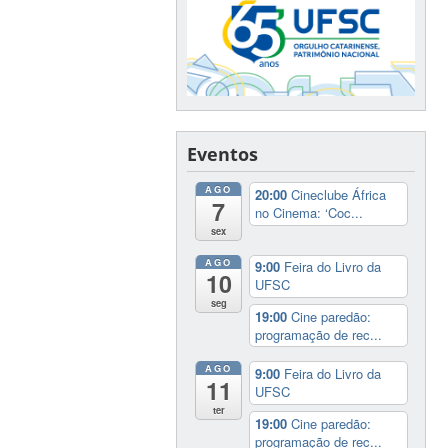
Eventos
AGO
20:00
Cineclube África
7
no Cinema: ‘Coc...
sex
AGO
9:00
Feira do Livro da
10
UFSC
seg
19:00
Cine paredão:
programação de rec...
AGO
9:00
Feira do Livro da
11
UFSC
ter
19:00
Cine paredão:
programação de rec...