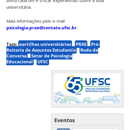
afeta cada um e trocar experiências sobre a vida
universitária.
Mais informações pelo e-mail
psicologia.prae@contato.ufsc.br
Tags:
partilhas universitárias
PRAE
Pró-
Reitoria de Assuntos Estudantis
Roda de
Conversa
Setor de Psicologia
Educacional
UFSC
Eventos