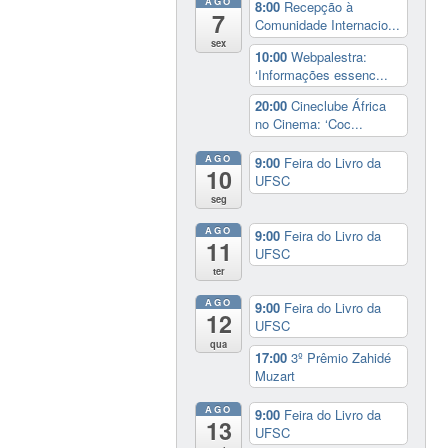
AGO
8:00
Recepção à
7
Comunidade Internacio...
sex
10:00
Webpalestra:
‘Informações essenc...
20:00
Cineclube África
no Cinema: ‘Coc...
AGO
9:00
Feira do Livro da
10
UFSC
seg
AGO
9:00
Feira do Livro da
11
UFSC
ter
AGO
9:00
Feira do Livro da
12
UFSC
qua
17:00
3º Prêmio Zahidé
Muzart
AGO
9:00
Feira do Livro da
13
UFSC