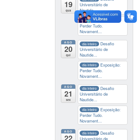
19
Universitário de
Nautide...
qua
Exposição:
dia inteiro
Perder Tudo.
Novament...
AGO
Desafio
dia inteiro
20
Universitário de
Nautide...
qui
Exposição:
dia inteiro
Perder Tudo.
Novament...
AGO
Desafio
dia inteiro
21
Universitário de
Nautide...
sex
Exposição:
dia inteiro
Perder Tudo.
Novament...
AGO
Desafio
dia inteiro
22
Universitário de