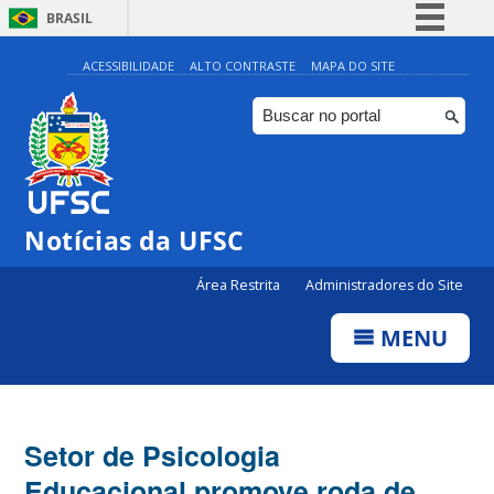
BRASIL
Simplifique!
ACESSIBILIDADE
ALTO CONTRASTE
MAPA DO SITE
Comunica BR
Participe
Acesso à informação
Legislação
Notícias da UFSC
Canais
Área Restrita
Administradores do Site
MENU
Setor de Psicologia
Educacional promove roda de