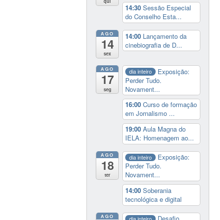
qui
14:30
Sessão Especial
do Conselho Esta...
AGO
14:00
Lançamento da
14
cinebiografia de D...
sex
AGO
Exposição:
dia inteiro
17
Perder Tudo.
Novament...
seg
16:00
Curso de formação
em Jornalismo ...
19:00
Aula Magna do
IELA: Homenagem ao...
AGO
Exposição:
dia inteiro
18
Perder Tudo.
Novament...
ter
14:00
Soberania
tecnológica e digital
AGO
Desafio
dia inteiro