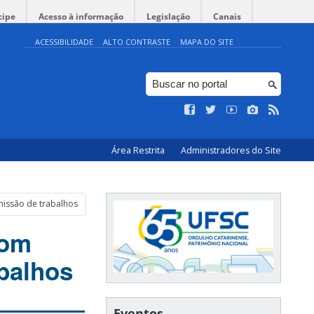
cipe
Acesso à informação
Legislação
Canais
ACESSIBILIDADE
ALTO CONTRASTE
MAPA DO SITE
Área Restrita
Administradores do Site
missão de trabalhos
com
balhos
Eventos