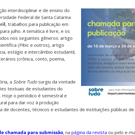
ação interdisciplinar e de ensino do
ersidade Federal de Santa Catarina
ril
, trabalhos para publicação em
ara julho. A temática é livre, e os
dos nos seguintes gêneros: artigo
científica (Pibic e outros), artigo
ia, estágio e intercâmbio estudantil,
terários (crônica, conto, poema,
ória, a
Sobre Tudo
surgiu da vontade
ções textuais de estudantes do
. Hoje o periódico é semestral e
ural para dar voz à produção
ária de docentes, técnicos e estudantes de instituições públicas de
 de chamada para submissão
, na
página da revista
ou pelo e-ma