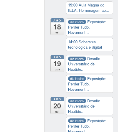
19:00
Aula Magna do
IELA: Homenagem ao...
AGO
Exposição:
dia inteiro
18
Perder Tudo.
Novament...
ter
14:00
Soberania
tecnológica e digital
AGO
Desafio
dia inteiro
19
Universitário de
Nautide...
qua
Exposição:
dia inteiro
Perder Tudo.
Novament...
AGO
Desafio
dia inteiro
20
Universitário de
Nautide...
qui
Exposição:
dia inteiro
Perder Tudo.
Novament...