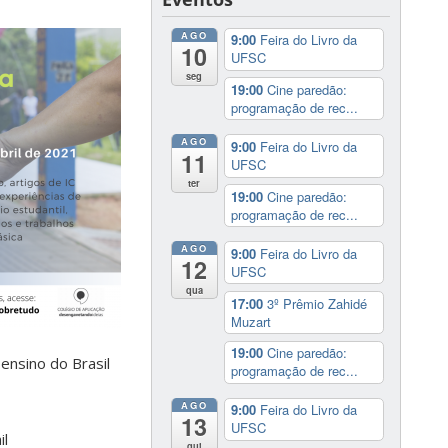
AGO
9:00
Feira do Livro da
10
UFSC
seg
19:00
Cine paredão:
programação de rec...
AGO
9:00
Feira do Livro da
11
UFSC
ter
19:00
Cine paredão:
programação de rec...
AGO
9:00
Feira do Livro da
12
UFSC
qua
17:00
3º Prêmio Zahidé
Muzart
19:00
Cine paredão:
 ensino do Brasil
programação de rec...
AGO
9:00
Feira do Livro da
13
UFSC
il
qui