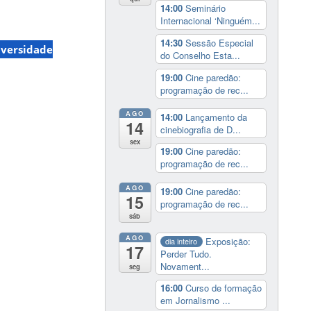
14:00
Seminário
Internacional ‘Ninguém...
14:30
Sessão Especial
iversidade
do Conselho Esta...
19:00
Cine paredão:
programação de rec...
AGO
14:00
Lançamento da
14
cinebiografia de D...
sex
19:00
Cine paredão:
programação de rec...
AGO
19:00
Cine paredão:
15
programação de rec...
sáb
AGO
Exposição:
dia inteiro
17
Perder Tudo.
Novament...
seg
16:00
Curso de formação
em Jornalismo ...