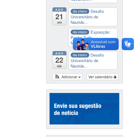
AGO
Desafio
dia inteiro
21
Universitário de
Nautide...
sex
Exposição:
dia inteiro
Perder Tudo.
Novament...
AGO
Desafio
dia inteiro
22
Universitário de
Nautide...
sáb
Adicionar
Ver calendário