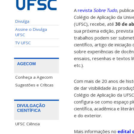
A
revista
Sobre Tudo
, public
Colégio de Aplicação da Univ
Divulga
(UFSC), recebe, até
30 de ab
Assine o Divulga
sua próxima edição, prevista p
UFSC
trabalhos podem ser submeti
TV UFSC
científico, artigo de iniciação 
sobre experiências de docênc
ensaios, resenhas e textos li
AGECOM
etc.).
Conheça a Agecom
Com mais de 20 anos de hist
Sugestões e Críticas
de dar visibilidade às produ
Colégio de Aplicação da UFSC
configura-se como espaço pl
DIVULGAÇÃO
científica, acadêmica e liter
CIENTÍFICA
e do exterior.
UFSC Ciência
Mais informações no
edital