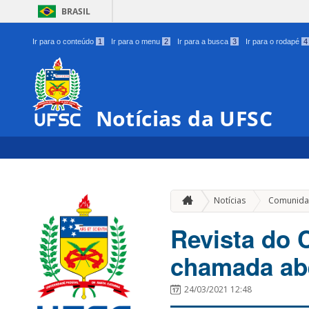
BRASIL
Ir para o conteúdo
1
Ir para o menu
2
Ir para a busca
3
Ir para o rodapé
4
Notícias da UFSC
Notícias
Comunida
Revista do 
chamada abe
24/03/2021 12:48