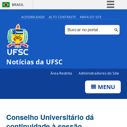
BRASIL
Simplifique!
ACESSIBILIDADE
ALTO CONTRASTE
MAPA DO SITE
Comunica BR
Participe
Acesso à informação
Legislação
Notícias da UFSC
Canais
Área Restrita
Administradores do Site
MENU
Conselho Universitário dá
continuidade à sessão