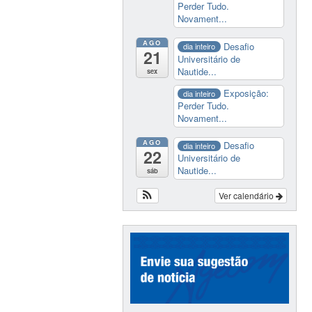
Perder Tudo.
Novament...
AGO
Desafio
dia inteiro
21
Universitário de
Nautide...
sex
Exposição:
dia inteiro
Perder Tudo.
Novament...
AGO
Desafio
dia inteiro
22
Universitário de
Nautide...
sáb
Ver calendário