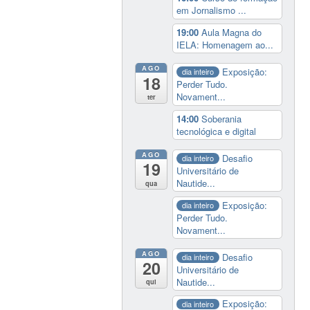
em Jornalismo ...
19:00
Aula Magna do
IELA: Homenagem ao...
AGO
Exposição:
dia inteiro
18
Perder Tudo.
Novament...
ter
14:00
Soberania
tecnológica e digital
AGO
Desafio
dia inteiro
19
Universitário de
Nautide...
qua
Exposição:
dia inteiro
Perder Tudo.
Novament...
AGO
Desafio
dia inteiro
20
Universitário de
Nautide...
qui
Exposição:
dia inteiro