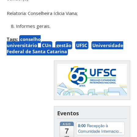
Relatoria: Conselheira Iclicia Viana;
Informes gerais.
Tags:
conselho
universitário
CUn
gestão
UFSC
Universidade
Federal de Santa Catarina
Eventos
AGO
8:00
Recepção à
7
Comunidade Internacio...
sex