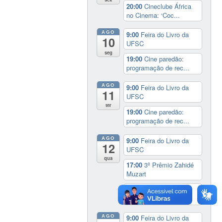
20:00
Cineclube África
no Cinema: ‘Coc...
AGO
9:00
Feira do Livro da
10
UFSC
seg
19:00
Cine paredão:
programação de rec...
AGO
9:00
Feira do Livro da
11
UFSC
ter
19:00
Cine paredão:
programação de rec...
AGO
9:00
Feira do Livro da
12
UFSC
qua
17:00
3º Prêmio Zahidé
Muzart
19:00
Cine paredão:
programação de rec...
AGO
9:00
Feira do Livro da