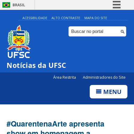
BRASIL
Simplifique!
ACESSIBILIDADE
ALTO CONTRASTE
MAPA DO SITE
Comunica BR
Participe
Acesso à informação
Legislação
Notícias da UFSC
Canais
Área Restrita
Administradores do Site
MENU
#QuarentenaArte apresenta
show em homenagem a