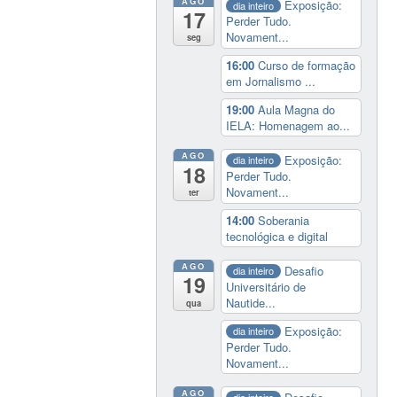
AGO
Exposição:
dia inteiro
17
Perder Tudo.
Novament...
seg
16:00
Curso de formação
em Jornalismo ...
19:00
Aula Magna do
IELA: Homenagem ao...
AGO
Exposição:
dia inteiro
18
Perder Tudo.
Novament...
ter
14:00
Soberania
tecnológica e digital
AGO
Desafio
dia inteiro
19
Universitário de
Nautide...
qua
Exposição:
dia inteiro
Perder Tudo.
Novament...
AGO