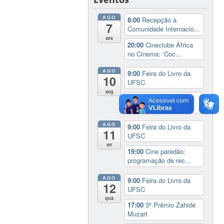
AGO
8:00
Recepção à
7
Comunidade Internacio...
sex
20:00
Cineclube África
no Cinema: ‘Coc...
AGO
9:00
Feira do Livro da
10
UFSC
seg
19:00
Cine paredão:
programação de rec...
AGO
9:00
Feira do Livro da
11
UFSC
ter
19:00
Cine paredão:
programação de rec...
AGO
9:00
Feira do Livro da
12
UFSC
qua
17:00
3º Prêmio Zahidé
Muzart