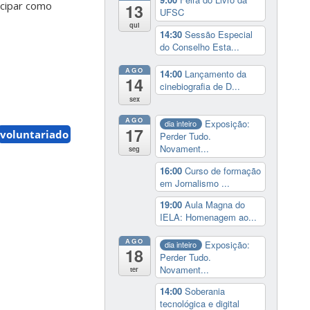
icipar como
13
UFSC
qui
14:30
Sessão Especial
do Conselho Esta...
AGO
14:00
Lançamento da
14
cinebiografia de D...
sex
AGO
Exposição:
dia inteiro
17
voluntariado
Perder Tudo.
Novament...
seg
16:00
Curso de formação
em Jornalismo ...
19:00
Aula Magna do
IELA: Homenagem ao...
AGO
Exposição:
dia inteiro
18
Perder Tudo.
Novament...
ter
14:00
Soberania
tecnológica e digital