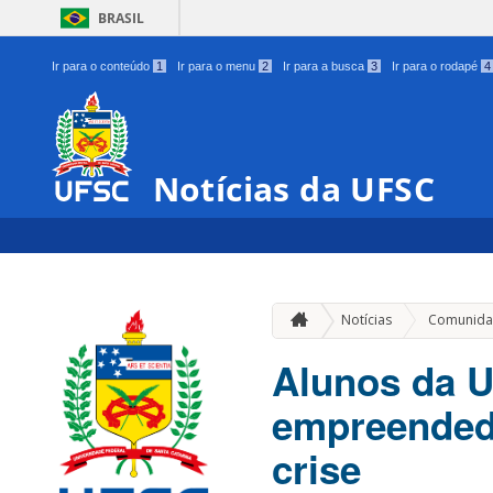
BRASIL
Ir para o conteúdo
1
Ir para o menu
2
Ir para a busca
3
Ir para o rodapé
4
Notícias da UFSC
Notícias
Comunida
Alunos da U
empreendedo
crise