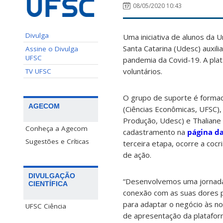
08/05/2020 10:43
Divulga
Uma iniciativa de alunos da 
Santa Catarina (Udesc) auxil
Assine o Divulga
UFSC
pandemia da Covid-19. A pla
voluntários.
TV UFSC
O grupo de suporte é formad
AGECOM
(Ciências Econômicas, UFSC),
Produção, Udesc) e Thaliane 
Conheça a Agecom
cadastramento na
página d
Sugestões e Críticas
terceira etapa, ocorre a coc
de ação.
DIVULGAÇÃO
“Desenvolvemos uma jornada
CIENTÍFICA
conexão com as suas dores p
para adaptar o negócio às n
UFSC Ciência
de apresentação da plataform