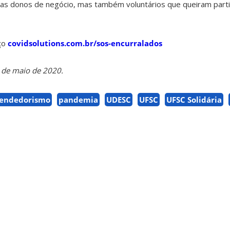
enas donos de negócio, mas também voluntários que queiram part
ço
covidsolutions.com.br/sos-encurralados
8 de maio de 2020.
endedorismo
pandemia
UDESC
UFSC
UFSC Solidária