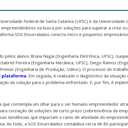
Universidade Federal de Santa Catarina (UFSC) e da Universidade
ia empreendedores na busca por soluções para superar a crise oc
taforma SOS Encurralados conecta micro e pequenos empresário
o pelos alunos Bruna Nagai (Engenharia Eletrônica, UFSC), Isaq
 Gabriel Pereira (Engenharia Mecânica, UFSC), Diego Ramos (Eng
Freitas (Engenharia de Produção, Udesc). O processo do trabalho
a plataforma
. Em seguida, é realizado o diagnóstico da situaçã
riação da solução para o problema enfrentado. E, por fim, é impl
 que contempla um olhar para o ser humano empreendedor atra
ara cocriação de soluções de curto prazo (sobrevivência da emp
ovas tendências que impactam o ramo de atividade do empreende
a. Ao todo, a SOS Encurralados contabiliza cerca de 80 particip