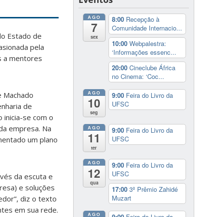
AGO
8:00
Recepção à
7
Comunidade Internacio...
 do Estado de
sex
10:00
Webpalestra:
asionada pela
‘Informações essenc...
s a mentores
20:00
Cineclube África
no Cinema: ‘Coc...
AGO
ue Machado
9:00
Feira do Livro da
10
UFSC
enharia de
seg
 inicia-se com o
o da empresa. Na
AGO
9:00
Feira do Livro da
11
UFSC
ementado um plano
ter
AGO
9:00
Feira do Livro da
12
UFSC
vés da escuta e
qua
resa) e soluções
17:00
3º Prêmio Zahidé
Muzart
dor”, diz o texto
antes em sua rede.
AGO
9:00
Feira do Livro da