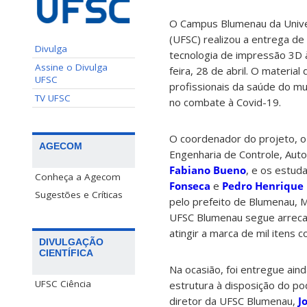
O Campus Blumenau da Univer
(UFSC) realizou a entrega d
Divulga
tecnologia de impressão 3D à
Assine o Divulga
feira, 28 de abril. O materia
UFSC
profissionais da saúde do mu
TV UFSC
no combate à Covid-19.
O coordenador do projeto, 
AGECOM
Engenharia de Controle, Au
Fabiano Bueno
, e os estud
Conheça a Agecom
Fonseca
e
Pedro Henrique
Sugestões e Críticas
pelo prefeito de Blumenau, 
UFSC Blumenau segue arrecad
atingir a marca de mil itens 
DIVULGAÇÃO
CIENTÍFICA
Na ocasião, foi entregue aind
UFSC Ciência
estrutura à disposição do po
diretor da UFSC Blumenau,
J