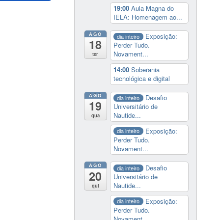
19:00
Aula Magna do
IELA: Homenagem ao...
AGO
Exposição:
dia inteiro
18
Perder Tudo.
Novament...
ter
14:00
Soberania
tecnológica e digital
AGO
Desafio
dia inteiro
19
Universitário de
Nautide...
qua
Exposição:
dia inteiro
Perder Tudo.
Novament...
AGO
Desafio
dia inteiro
20
Universitário de
Nautide...
qui
Exposição:
dia inteiro
Perder Tudo.
Novament...