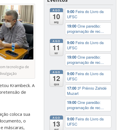
AGO
9:00
Feira do Livro da
10
UFSC
seg
19:00
Cine paredão:
programação de rec...
AGO
9:00
Feira do Livro da
11
UFSC
ter
19:00
Cine paredão:
programação de rec...
om tecnologia de
AGO
9:00
Feira do Livro da
divulgação
12
UFSC
qua
netou Krambeck. A
17:00
3º Prêmio Zahidé
 pretensão de
Muzart
19:00
Cine paredão:
programação de rec...
uição coloca sua
AGO
9:00
Feira do Livro da
 documento, o
13
UFSC
s e máscaras,
qui