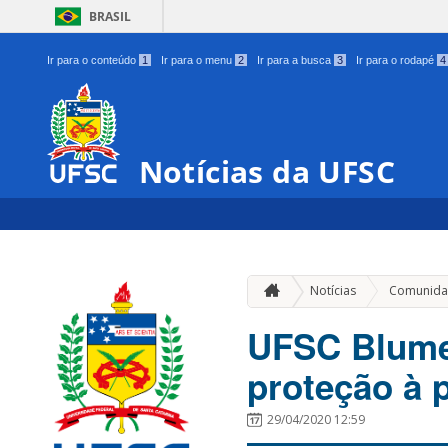
BRASIL
Ir para o conteúdo
1
Ir para o menu
2
Ir para a busca
3
Ir para o rodapé
4
Notícias da UFSC
Notícias
Comunida
UFSC Blume
proteção à p
29/04/2020 12:59