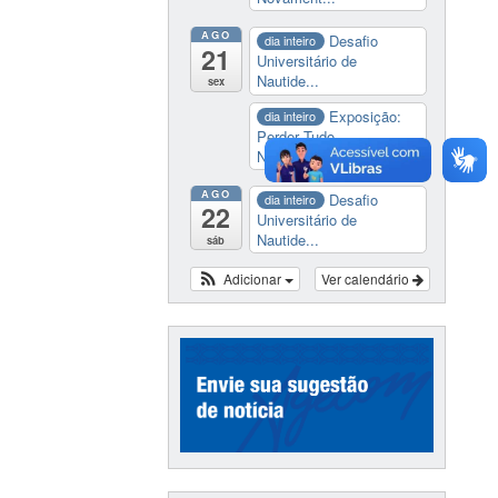
AGO
Desafio
dia inteiro
21
Universitário de
Nautide...
sex
Exposição:
dia inteiro
Perder Tudo.
Novament...
AGO
Desafio
dia inteiro
22
Universitário de
Nautide...
sáb
Adicionar
Ver calendário