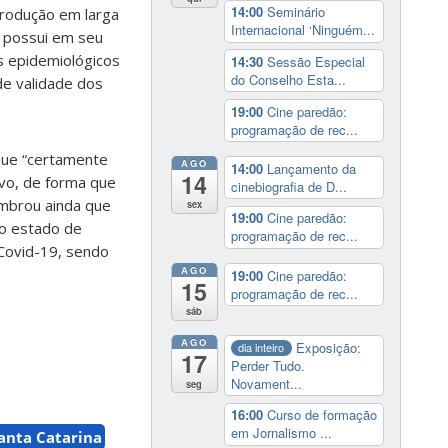
14:00
Seminário
produção em larga
Internacional ‘Ninguém...
e possui em seu
s epidemiológicos
14:30
Sessão Especial
do Conselho Esta...
de validade dos
19:00
Cine paredão:
programação de rec...
que “certamente
AGO
14:00
Lançamento da
14
ivo, de forma que
cinebiografia de D...
embrou ainda que
sex
19:00
Cine paredão:
lo estado de
programação de rec...
Covid-19, sendo
AGO
19:00
Cine paredão:
15
programação de rec...
sáb
AGO
Exposição:
dia inteiro
17
Perder Tudo.
Novament...
seg
16:00
Curso de formação
em Jornalismo ...
anta Catarina