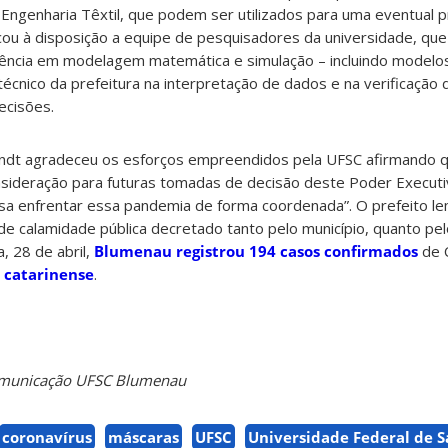
Engenharia Têxtil, que podem ser utilizados para uma eventual 
cou à disposição a equipe de pesquisadores da universidade, qu
ência em modelagem matemática e simulação – incluindo modelo
técnico da prefeitura na interpretação de dados e na verificação 
ecisões.
andt agradeceu os esforços empreendidos pela UFSC afirmando 
onsideração para futuras tomadas de decisão deste Poder Execut
sa enfrentar essa pandemia de forma coordenada”. O prefeito l
e calamidade pública decretado tanto pelo município, quanto pe
a, 28 de abril,
Blumenau registrou 194 casos confirmados
de 
 catarinense
.
Comunicação UFSC Blumenau
coronavírus
máscaras
UFSC
Universidade Federal de S