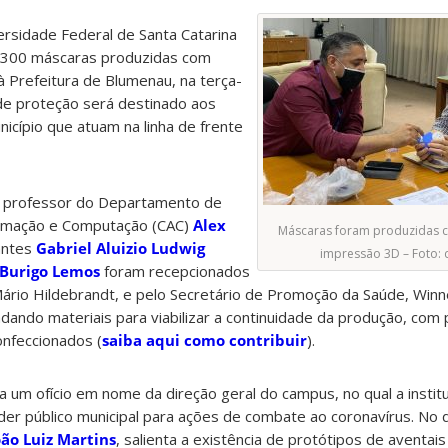
sidade Federal de Santa Catarina
e 300 máscaras produzidas com
 Prefeitura de Blumenau, na terça-
l de proteção será destinado aos
nicípio que atuam na linha de frente
o professor do Departamento de
tomação e Computação (CAC)
Alex
Máscaras foram produzidas c
antes
Gabriel Aluizio Ludwig
impressão 3D – Foto: 
 Burigo Lemos
foram recepcionados
Mário Hildebrandt, e pelo Secretário de Promoção da Saúde, Win
ando materiais para viabilizar a continuidade da produção, com
confeccionados (
saiba aqui como contribuir
).
a um ofício em nome da direção geral do campus, no qual a instit
der público municipal para ações de combate ao coronavírus. No
oão Luiz Martins
, salienta a existência de protótipos de aventai