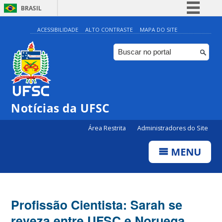
BRASIL
Simplifique!
ACESSIBILIDADE
ALTO CONTRASTE
MAPA DO SITE
Comunica BR
Participe
Acesso à informação
Legislação
Notícias da UFSC
Canais
Área Restrita
Administradores do Site
MENU
Profissão Cientista: Sarah se
reveza entre UFSC e Noruega