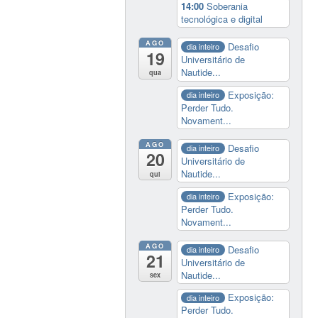
14:00
Soberania
tecnológica e digital
AGO
Desafio
dia inteiro
19
Universitário de
Nautide...
qua
Exposição:
dia inteiro
Perder Tudo.
Novament...
AGO
Desafio
dia inteiro
20
Universitário de
Nautide...
qui
Exposição:
dia inteiro
Perder Tudo.
Novament...
AGO
Desafio
dia inteiro
21
Universitário de
Nautide...
sex
Exposição:
dia inteiro
Perder Tudo.