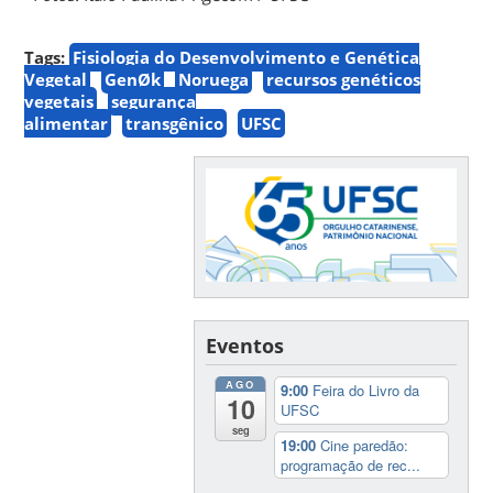
Tags:
Fisiologia do Desenvolvimento e Genética
Vegetal
GenØk
Noruega
recursos genéticos
vegetais
segurança
alimentar
transgênico
UFSC
Eventos
AGO
9:00
Feira do Livro da
10
UFSC
seg
19:00
Cine paredão:
programação de rec...