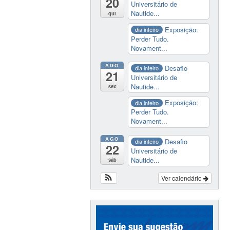
20
Universitário de
Nautide...
qui
Exposição:
dia inteiro
Perder Tudo.
Novament...
AGO
Desafio
dia inteiro
21
Universitário de
Nautide...
sex
Exposição:
dia inteiro
Perder Tudo.
Novament...
AGO
Desafio
dia inteiro
22
Universitário de
Nautide...
sáb
Ver calendário