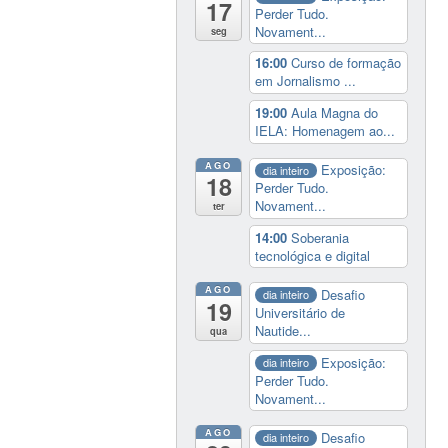
17
Perder Tudo.
Novament...
seg
16:00
Curso de formação
em Jornalismo ...
19:00
Aula Magna do
IELA: Homenagem ao...
AGO
Exposição:
dia inteiro
18
Perder Tudo.
Novament...
ter
14:00
Soberania
tecnológica e digital
AGO
Desafio
dia inteiro
19
Universitário de
Nautide...
qua
Exposição:
dia inteiro
Perder Tudo.
Novament...
AGO
Desafio
dia inteiro