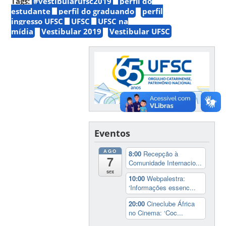
Tags:
#vestibularufsc2019
perfil do
estudante
perfil do graduando
perfil
ingresso UFSC
UFSC
UFSC na
mídia
Vestibular 2019
Vestibular UFSC
Eventos
AGO
8:00
Recepção à
7
Comunidade Internacio...
sex
10:00
Webpalestra:
‘Informações essenc...
20:00
Cineclube África
no Cinema: ‘Coc...