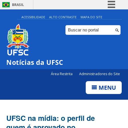
BRASIL
Simplifique!
ACESSIBILIDADE
ALTO CONTRASTE
MAPA DO SITE
Comunica BR
Participe
Acesso à informação
Legislação
Notícias da UFSC
Canais
Área Restrita
Administradores do Site
MENU
UFSC na mídia: o perfil de
quem é aprovado no