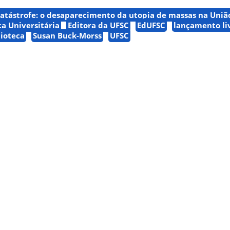
atástrofe: o desaparecimento da utopia de massas na União
ca Universitária
Editora da UFSC
EdUFSC
lançamento li
lioteca
Susan Buck-Morss
UFSC