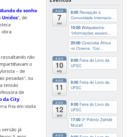
Mundo de sonho
AGO
8:00
Recepção à
7
s Unidos
”, de
Comunidade Internacio...
sex
ioteca
10:00
Webpalestra:
 obra.
‘Informações essenc...
20:00
Cineclube África
no Cinema: ‘Coc...
 ressaltando não
AGO
9:00
Feira do Livro da
10
mpartilhavam o
UFSC
lorista – de
seg
ais pesadas”, ou
AGO
9:00
Feira do Livro da
 a tensão
11
UFSC
rofessora de
ter
 da City
AGO
9:00
Feira do Livro da
ra Fria em visita
12
UFSC
qua
17:00
3º Prêmio Zahidé
Muzart
 versão já
AGO
levou 5 anos
9:00
Feira do Livro da