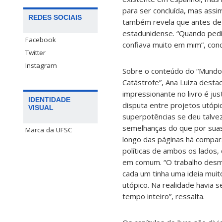
para ser concluída, mas assim
REDES SOCIAIS
também revela que antes de t
estadunidense. “Quando pedi a
Facebook
confiava muito em mim”, concl
Twitter
Instagram
Sobre o conteúdo do “Mundo
Catástrofe”, Ana Luiza desta
impressionante no livro é j
IDENTIDADE
disputa entre projetos utópi
VISUAL
superpotências se deu talve
semelhanças do que por suas
Marca da UFSC
longo das páginas há compa
políticas de ambos os lados
em comum. “O trabalho desmis
cada um tinha uma ideia mui
utópico. Na realidade havia s
tempo inteiro”, ressalta.