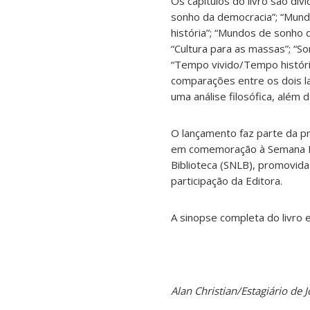
Os capítulos do livro são di
sonho da democracia”; “Mun
história”; “Mundos de sonho 
“Cultura para as massas”; “So
“Tempo vivido/Tempo históri
comparações entre os dois l
uma análise filosófica, além 
O lançamento faz parte da p
em comemoração à Semana Na
Biblioteca (SNLB), promovid
participação da Editora.
A sinopse completa do livro 
Alan Christian/Estagiário d