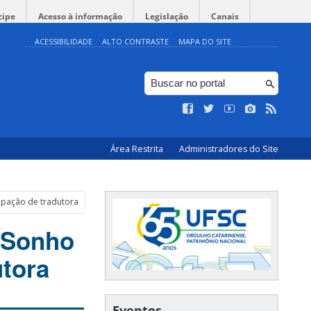
cipe
Acesso à informação
Legislação
Canais
ACESSIBILIDADE
ALTO CONTRASTE
MAPA DO SITE
Área Restrita
Administradores do Site
cipação de tradutora
e Sonho
utora
Eventos