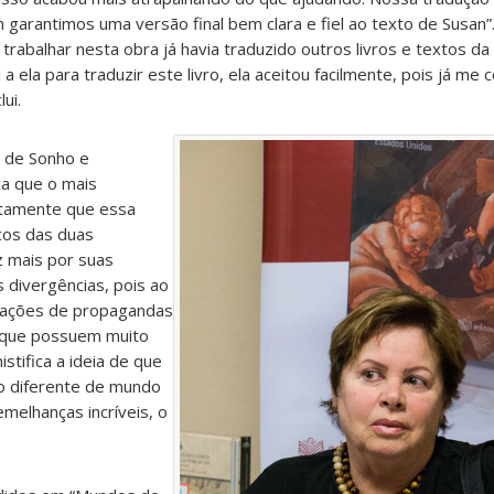
 garantimos uma versão final bem clara e fiel ao texto de Susan”
rabalhar nesta obra já havia traduzido outros livros e textos d
 ela para traduzir este livro, ela aceitou facilmente, pois já me 
ui.
 de Sonho e
ca que o mais
ustamente que essa
cos das duas
z mais por suas
 divergências, pois ao
rações de propagandas
, que possuem muito
tifica a ideia de que
to diferente de mundo
emelhanças incríveis, o