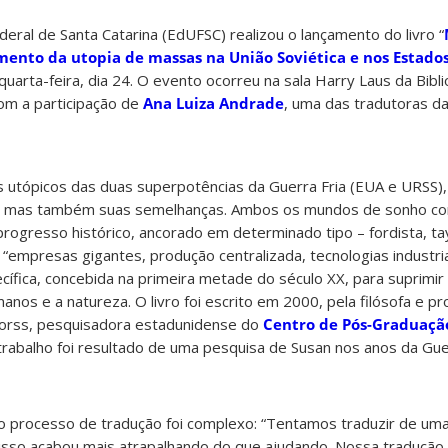
deral de Santa Catarina (EdUFSC) realizou o lançamento do livro “
imento da utopia de massas na União Soviética e nos Estado
uarta-feira, dia 24. O evento ocorreu na sala Harry Laus da Bibl
com a participação de
Ana Luiza Andrade
, uma das tradutoras da
s utópicos das duas superpotências da Guerra Fria (EUA e URSS),
s, mas também suas semelhanças. Ambos os mundos de sonho co
ogresso histórico, ancorado em determinado tipo – fordista, tay
 “empresas gigantes, produção centralizada, tecnologias industri
ífica, concebida na primeira metade do século XX, para suprimir
anos e a natureza. O livro foi escrito em 2000, pela filósofa e p
-Morss, pesquisadora estadunidense do
Centro de Pós-Graduação
 trabalho foi resultado de uma pesquisa de Susan nos anos da Guer
o processo de tradução foi complexo: “Tentamos traduzir de uma
isso acabou mais atrapalhando do que ajudando. Nossa tradução 