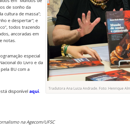
vididos em “Mundos de
dos de sonho da
da cultura de massa”;
nho e despertar”; e
co”, todos trazendo
ados, ancoradas em
de notas.
rogramação especial
cional do Livro e da
a pela BU com a
Tradutora Ana Luiza Andrade. Foto: Henrique A
está disponível
aqui
.
e Jornalismo na Agecom/UFSC