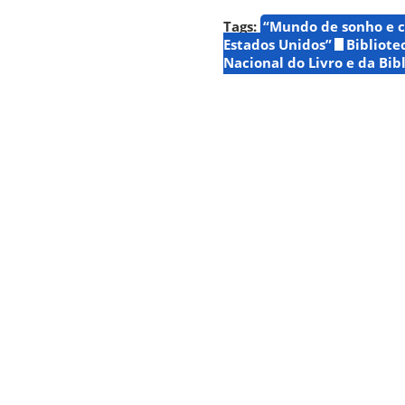
Tags:
“Mundo de sonho e c
Estados Unidos”
Bibliote
Nacional do Livro e da Bib