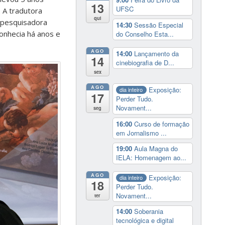
13
UFSC
. A tradutora
qui
a pesquisadora
14:30
Sessão Especial
conhecia há anos e
do Conselho Esta...
AGO
14:00
Lançamento da
14
cinebiografia de D...
sex
AGO
Exposição:
dia inteiro
17
Perder Tudo.
Novament...
seg
16:00
Curso de formação
em Jornalismo ...
19:00
Aula Magna do
IELA: Homenagem ao...
AGO
Exposição:
dia inteiro
18
Perder Tudo.
Novament...
ter
14:00
Soberania
tecnológica e digital