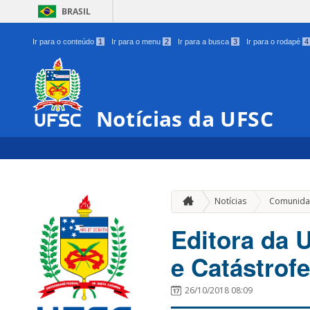
BRASIL
Ir para o conteúdo
1
Ir para o menu
2
Ir para a busca
3
Ir para o rodapé
4
Notícias da UFSC
Notícias
Comunida
Editora da 
e Catástrofe
26/10/2018 08:09