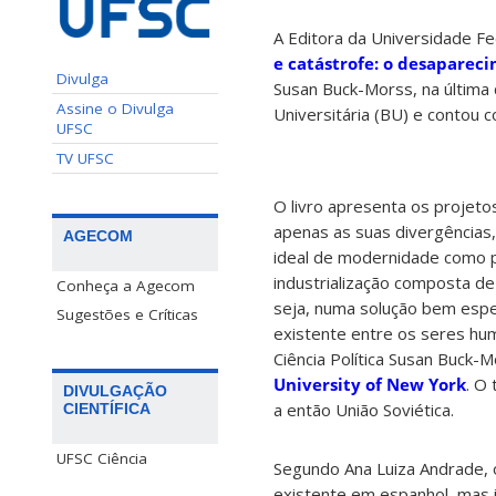
A Editora da Universidade Fe
e catástrofe: o desaparec
Divulga
Susan Buck-Morss, na última q
Assine o Divulga
Universitária (BU) e contou 
UFSC
TV UFSC
O livro apresenta os projeto
apenas as suas divergência
AGECOM
ideal de modernidade como pr
industrialização composta de
Conheça a Agecom
seja, numa solução bem espec
Sugestões e Críticas
existente entre os seres hum
Ciência Política Susan Buck
University of New York
. O
DIVULGAÇÃO
a então União Soviética.
CIENTÍFICA
UFSC Ciência
Segundo Ana Luiza Andrade, 
existente em espanhol, mas 