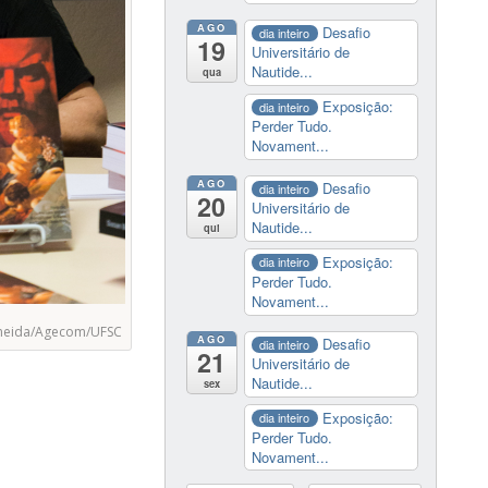
AGO
Desafio
dia inteiro
19
Universitário de
Nautide...
qua
Exposição:
dia inteiro
Perder Tudo.
Novament...
AGO
Desafio
dia inteiro
20
Universitário de
Nautide...
qui
Exposição:
dia inteiro
Perder Tudo.
Novament...
lmeida/Agecom/UFSC
AGO
Desafio
dia inteiro
21
Universitário de
Nautide...
sex
Exposição:
dia inteiro
Perder Tudo.
Novament...