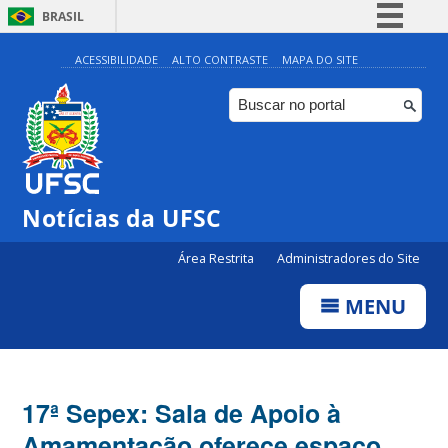
BRASIL
Simplifique!
ACESSIBILIDADE
ALTO CONTRASTE
MAPA DO SITE
Comunica BR
Participe
Acesso à informação
Legislação
Notícias da UFSC
Canais
Área Restrita
Administradores do Site
MENU
17ª Sepex: Sala de Apoio à
Amamentação oferece espaço