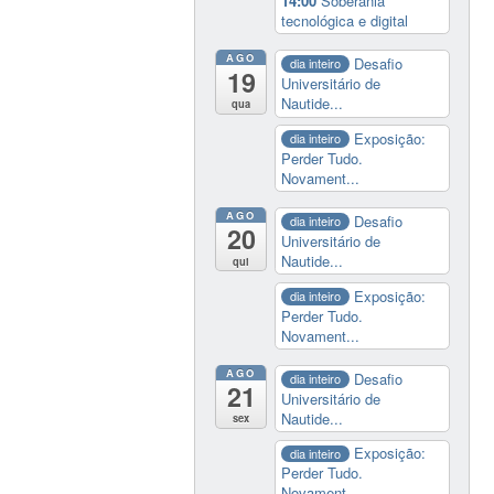
14:00
Soberania
tecnológica e digital
AGO
Desafio
dia inteiro
19
Universitário de
Nautide...
qua
Exposição:
dia inteiro
Perder Tudo.
Novament...
AGO
Desafio
dia inteiro
20
Universitário de
Nautide...
qui
Exposição:
dia inteiro
Perder Tudo.
Novament...
AGO
Desafio
dia inteiro
21
Universitário de
Nautide...
sex
Exposição:
dia inteiro
Perder Tudo.
Novament...