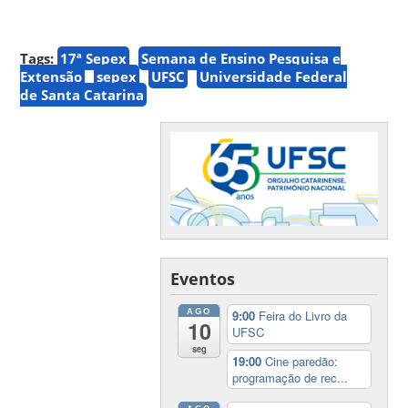
Tags:
17ª Sepex
Semana de Ensino Pesquisa e
Extensão
sepex
UFSC
Universidade Federal
de Santa Catarina
Eventos
AGO
9:00
Feira do Livro da
10
UFSC
seg
19:00
Cine paredão:
programação de rec...