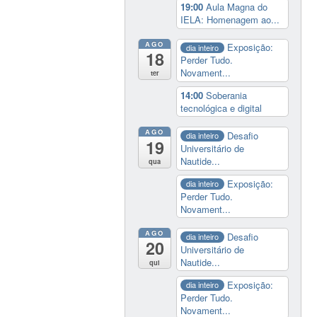
19:00
Aula Magna do
IELA: Homenagem ao...
AGO
Exposição:
dia inteiro
18
Perder Tudo.
Novament...
ter
14:00
Soberania
tecnológica e digital
AGO
Desafio
dia inteiro
19
Universitário de
Nautide...
qua
Exposição:
dia inteiro
Perder Tudo.
Novament...
AGO
Desafio
dia inteiro
20
Universitário de
Nautide...
qui
Exposição:
dia inteiro
Perder Tudo.
Novament...