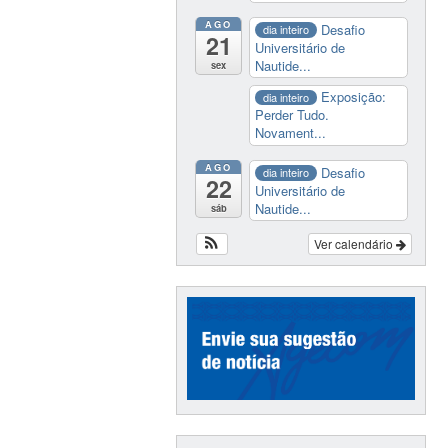
AGO
Desafio
dia inteiro
21
Universitário de
Nautide...
sex
Exposição:
dia inteiro
Perder Tudo.
Novament...
AGO
Desafio
dia inteiro
22
Universitário de
Nautide...
sáb
Ver calendário