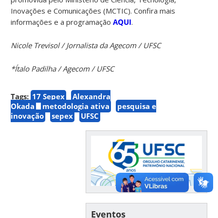
Inovações e Comunicações (MCTIC). Confira mais
informações e a programação
AQUI
.
Nicole Trevisol / Jornalista da Agecom / UFSC
*Ítalo Padilha / Agecom / UFSC
Tags:
17 Sepex
Alexandra
Okada
metodologia ativa
pesquisa e
inovação
sepex
UFSC
Eventos