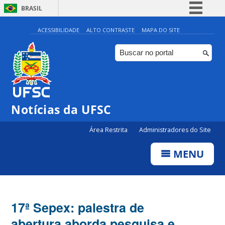
BRASIL
Simplifique!
ACESSIBILIDADE
ALTO CONTRASTE
MAPA DO SITE
Comunica BR
Participe
Acesso à informação
Legislação
Notícias da UFSC
Canais
Área Restrita
Administradores do Site
MENU
17ª Sepex: palestra de
abertura aborda pesquisa e