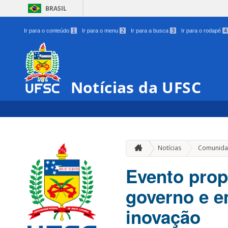
BRASIL
Ir para o conteúdo
1
Ir para o menu
2
Ir para a busca
3
Ir para o rodapé
4
Notícias da UFSC
Notícias
Comunida
Evento prop
governo e 
inovação