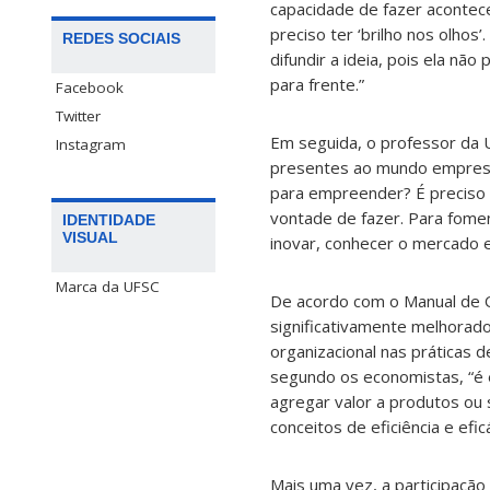
capacidade de fazer acontec
preciso ter ‘brilho nos olhos’
REDES SOCIAIS
difundir a ideia, pois ela não
para frente.”
Facebook
Twitter
Em seguida, o professor da 
Instagram
presentes ao mundo empresari
para empreender? É preciso b
vontade de fazer. Para fomen
IDENTIDADE
VISUAL
inovar, conhecer o mercado e 
Marca da UFSC
De acordo com o Manual de O
significativamente melhora
organizacional nas práticas 
segundo os economistas, “é
agregar valor a produtos o
conceitos de eficiência e eficá
Mais uma vez, a participaçã