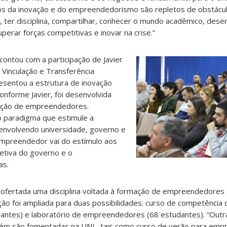
os da inovação e do empreendedorismo são repletos de obstáculo
, ter disciplina, compartilhar, conhecer o mundo acadêmico, dese
perar forças competitivas e inovar na crise.”
contou com a participação de Javier
 Vinculação e Transferência
esentou a estrutura de inovação
Conforme Javier, foi desenvolvida
mação de empreendedores.
 paradigma que estimule a
nvolvendo universidade, governo e
mpreendedor vai do estímulo aos
fetiva do governo e o
as.
ofertada uma disciplina voltada à formação de empreendedores
ão foi ampliada para duas possibilidades: curso de competência 
ntes) e laboratório de empreendedores (68 estudantes). “Outr
m são fomentadas na UNL, tais como curso de verão para emp