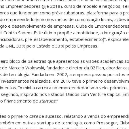
ens Empreendedores (Jije 2018), curso de modelo e negócios, Feir
res que funcionam como pré-incubadoras, plataforma para a p
o empreendedorismo nos meios de comunicação locais, ações int
ação e desenvolvimento de empresas, Clube de Empreendedores
al Centro Sapem. Este último propõe a mobilidade, a integração 
incubadoras, pré-estabelecimento, estabelecimento)”, explica el
la UNL, 33% pelo Estado e 33% pelas Empresas.
iro bloco de palestras que apresentou as visões acadêmicas so
 de Marcelo Wolowski, fundador e diretor da BZPlan, abordar c
s
de tecnologia. Fundada em 2002, a empresa passou por altos e 
investimentos realizados, em 2016 teve o primeiro desenvolvi
mentos. “A minha carreira no empreendedorismo veio, primeiro, 
 segundo, inspirado nos Estados Unidos com Venture Capital. Em
ao financiamento de
startups.
”
tes o primeiro
case
de sucesso, relatando a venda do empreend
também em outras startups de tecnologia, como Prossegur, Club