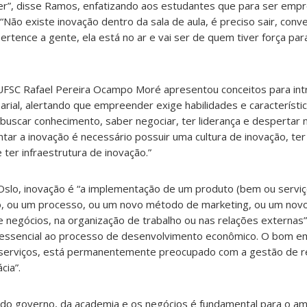
er”, disse Ramos, enfatizando aos estudantes que para ser emp
. “Não existe inovação dentro da sala de aula, é preciso sair, conve
 pertence a gente, ela está no ar e vai ser de quem tiver força para
UFSC Rafael Pereira Ocampo Moré apresentou conceitos para int
al, alertando que empreender exige habilidades e característic
uscar conhecimento, saber negociar, ter liderança e despertar 
tar a inovação é necessário possuir uma cultura de inovação, ter
ter infraestrutura de inovação.”
slo, inovação é “a implementação de um produto (bem ou serviç
do, ou um processo, ou um novo método de marketing, ou um no
de negócios, na organização de trabalho ou nas relações externas
 essencial ao processo de desenvolvimento econômico. O bom 
u serviços, está permanentemente preocupado com a gestão de 
cia”.
o do governo, da academia e os negócios é fundamental para o a