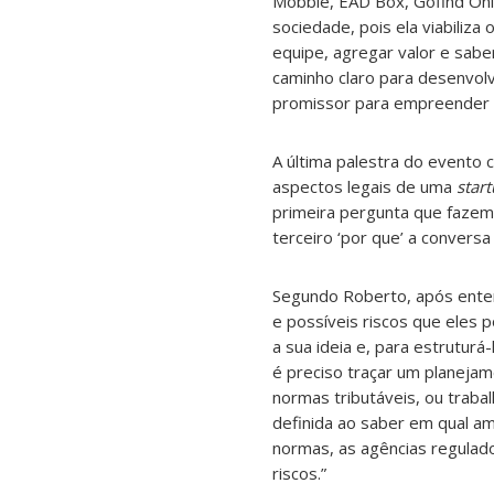
Mobble, EAD Box, Gofind Onli
sociedade, pois ela viabiliza
equipe, agregar valor e sabe
caminho claro para desenvol
promissor para empreender 
A última palestra do evento 
aspectos legais de uma
star
primeira pergunta que fazemo
terceiro ‘por que’ a conver
Segundo Roberto, após entend
e possíveis riscos que eles 
a sua ideia e, para estrutur
é preciso traçar um planejam
normas tributáveis, ou trabal
definida ao saber em qual amb
normas, as agências regulado
riscos.”