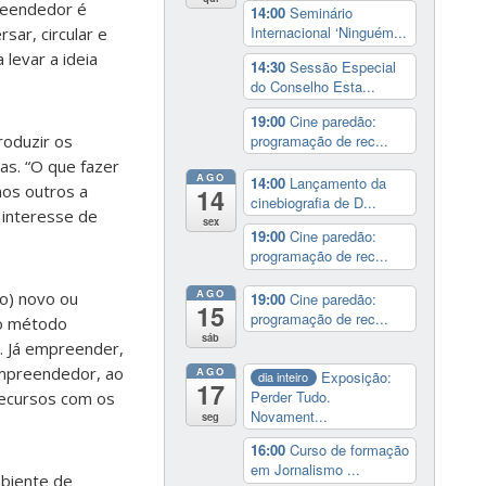
reendedor é
14:00
Seminário
Internacional ‘Ninguém...
rsar, circular e
 levar a ideia
14:30
Sessão Especial
do Conselho Esta...
19:00
Cine paredão:
programação de rec...
roduzir os
as. “O que fazer
AGO
14:00
Lançamento da
nos outros a
14
cinebiografia de D...
 interesse de
sex
19:00
Cine paredão:
programação de rec...
AGO
o) novo ou
19:00
Cine paredão:
15
programação de rec...
vo método
sáb
”. Já empreender,
empreendedor, ao
AGO
Exposição:
dia inteiro
17
Perder Tudo.
recursos com os
Novament...
seg
16:00
Curso de formação
em Jornalismo ...
mbiente de