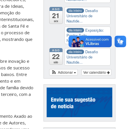
a de Ideias,
AGO
Desafio
dia inteiro
romoção do
21
Universitário de
erinstitucionais,
Nautide...
sex
 de Santa Fé e
Exposição:
dia inteiro
e o processo de
Perder Tudo.
e, mostrando que
Novament...
AGO
Desafio
dia inteiro
22
Universitário de
bre inovação e
Nautide...
sáb
asos de sucesso
Adicionar
Ver calendário
baixos. Entre
mento e em
de família devido
 terceiro, com a
imento Axado ao
e de Autores,