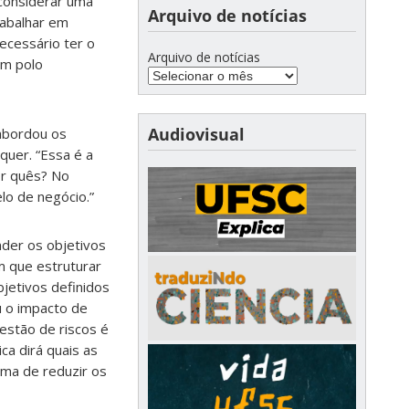
 considerar uma
Arquivo de notícias
rabalhar em
ecessário ter o
Arquivo de notícias
um polo
Audiovisual
 abordou os
quer. “Essa é a
or quês? No
lo de negócio.”
nder os objetivos
m que estruturar
bjetivos definidos
u o impacto de
gestão de riscos é
ca dirá quais as
rma de reduzir os