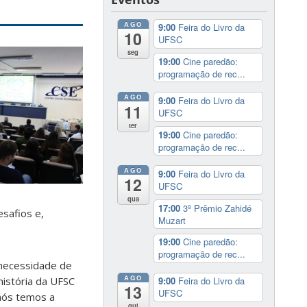
AGO
9:00
Feira do Livro da
10
UFSC
seg
19:00
Cine paredão:
programação de rec...
AGO
9:00
Feira do Livro da
11
UFSC
ter
19:00
Cine paredão:
programação de rec...
AGO
9:00
Feira do Livro da
12
UFSC
qua
17:00
3º Prêmio Zahidé
esafios e,
Muzart
19:00
Cine paredão:
programação de rec...
 necessidade de
AGO
história da UFSC
9:00
Feira do Livro da
13
UFSC
 nós temos a
qui