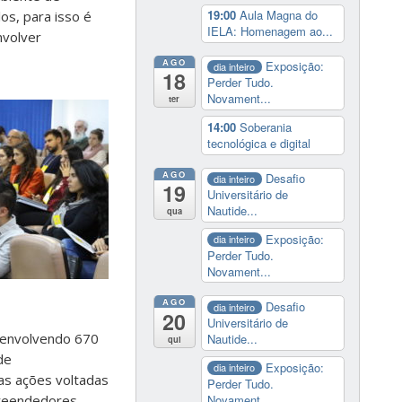
19:00
Aula Magna do
s, para isso é
IELA: Homenagem ao...
nvolver
AGO
Exposição:
dia inteiro
18
Perder Tudo.
Novament...
ter
14:00
Soberania
tecnológica e digital
AGO
Desafio
dia inteiro
19
Universitário de
Nautide...
qua
Exposição:
dia inteiro
Perder Tudo.
Novament...
AGO
Desafio
dia inteiro
20
Universitário de
 envolvendo 670
Nautide...
qui
de
Exposição:
dia inteiro
as ações voltadas
Perder Tudo.
Novament...
reendedores,