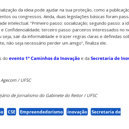
ialização da ideia pode ajudar na sua proteção, como a publicação 
ntos ou congressos. Ainda, duas legislações básicas foram pass
ade intelectual. “Primeiro passo: socialização; segundo passo: a id
 e Confidencialidade; terceiro passo: parceiros interessados no 
eja, sair da informalidade e trazer regras claras e definidas so
nte, não seja necessário perder um amigo”, finaliza ele.
as do
evento 1° Caminhos da Inovação
e da
Secretaria de In
da Agecom / UFSC
giário de Jornalismo do Gabinete do Reitor / UFSC
ão
CSE
Empreendedorismo
inovação
Secretaria de