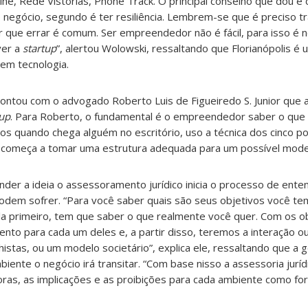
ne, Rede Vistorias, Phone Track. O principal conselho que dou é
 o negócio, segundo é ter resiliência. Lembrem-se que é preciso t
r que errar é comum. Ser empreendedor não é fácil, para isso é n
ver a
startup
”, alertou Wolowski, ressaltando que Florianópolis é 
em tecnologia.
contou com o advogado Roberto Luis de Figueiredo S. Junior que
tup
. Para Roberto, o fundamental é o empreendedor saber o que 
s quando chega alguém no escritório, uso a técnica dos cinco p
sa começa a tomar uma estrutura adequada para um possível mode
er a ideia o assessoramento jurídico inicia o processo de ente
podem sofrer. “Para você saber quais são seus objetivos você te
á-la primeiro, tem que saber o que realmente você quer. Com os o
ento para cada um deles e, a partir disso, teremos a interação o
histas, ou um modelo societário”, explica ele, ressaltando que a 
iente o negócio irá transitar. “Com base nisso a assessoria jurídi
ras, as implicações e as proibições para cada ambiente como fo