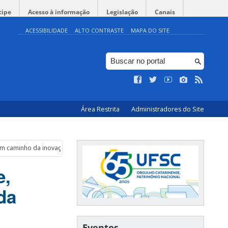
cipe
Acesso à informação
Legislação
Canais
ACESSIBILIDADE
ALTO CONTRASTE
MAPA DO SITE
Área Restrita
Administradores do Site
um caminho da inovação
e,
da
Eventos