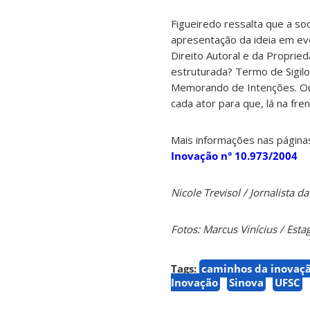
Figueiredo ressalta que a soc
apresentação da ideia em eve
Direito Autoral e da Propried
estruturada? Termo de Sigilo
Memorando de Intenções. Ou s
cada ator para que, lá na fre
Mais informações nas págin
Inovação n° 10.973/2004
Nicole Trevisol / Jornalista 
Fotos: Marcus Vinícius / Esta
Tags:
caminhos da inovaç
Inovação
Sinova
UFSC