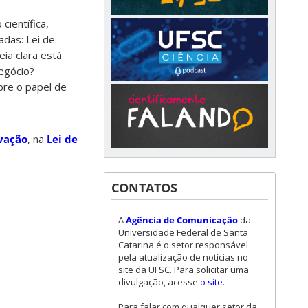
científica,
adas: Lei de
eia clara está
negócio?
bre o papel de
ovação
, na
Lei de
CONTATOS
A
Agência de Comunicação
da
Universidade Federal de Santa
Catarina é o setor responsável
pela atualização de notícias no
site da UFSC. Para solicitar uma
divulgação, acesse
o site
.
Para falar com qualquer setor da