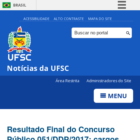
BRASIL
Simplifique!
ACESSIBILIDADE
ALTO CONTRASTE
MAPA DO SITE
Comunica BR
Participe
Acesso à informação
Legislação
Notícias da UFSC
Canais
Área Restrita
Administradores do Site
MENU
Resultado Final do Concurso
Público 051/DDP/2017: cargos