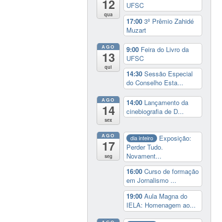
12
UFSC
qua
17:00
3º Prêmio Zahidé
Muzart
AGO
9:00
Feira do Livro da
13
UFSC
qui
14:30
Sessão Especial
do Conselho Esta...
AGO
14:00
Lançamento da
14
cinebiografia de D...
sex
AGO
Exposição:
dia inteiro
17
Perder Tudo.
Novament...
seg
16:00
Curso de formação
em Jornalismo ...
19:00
Aula Magna do
IELA: Homenagem ao...
AGO