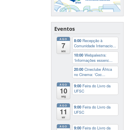
Eventos
AGO
8:00
Recepção à
7
Comunidade Internacio...
sex
10:00
Webpalestra:
‘Informações essenc...
20:00
Cineclube África
no Cinema: ‘Coc...
AGO
9:00
Feira do Livro da
10
UFSC
seg
AGO
9:00
Feira do Livro da
11
UFSC
ter
AGO
9:00
Feira do Livro da