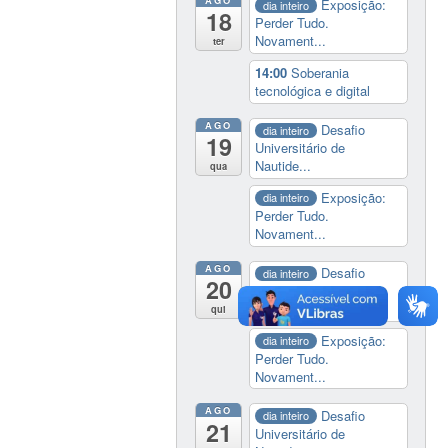
Exposição:
dia inteiro
18
Perder Tudo.
Novament...
ter
14:00
Soberania
tecnológica e digital
AGO
Desafio
dia inteiro
19
Universitário de
Nautide...
qua
Exposição:
dia inteiro
Perder Tudo.
Novament...
AGO
Desafio
dia inteiro
20
Universitário de
Nautide...
qui
Exposição:
dia inteiro
Perder Tudo.
Novament...
AGO
Desafio
dia inteiro
21
Universitário de