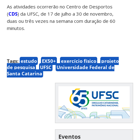
As atividades ocorrerão no Centro de Desportos
(
CDS
) da UFSC, de 17 de julho a 30 de novembro,
duas ou três vezes na semana com duração de 60
minutos.
Tags:
estudo
EX50+
exercício físico
projeto
de pesquisa
UFSC
Universidade Federal de
Santa Catarina
Eventos