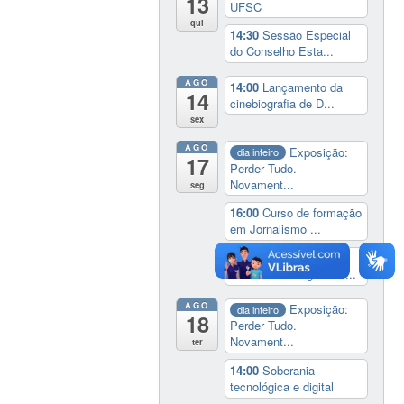
13
UFSC
qui
14:30
Sessão Especial
do Conselho Esta...
AGO
14:00
Lançamento da
14
cinebiografia de D...
sex
AGO
Exposição:
dia inteiro
17
Perder Tudo.
Novament...
seg
16:00
Curso de formação
em Jornalismo ...
19:00
Aula Magna do
IELA: Homenagem ao...
AGO
Exposição:
dia inteiro
18
Perder Tudo.
Novament...
ter
14:00
Soberania
tecnológica e digital