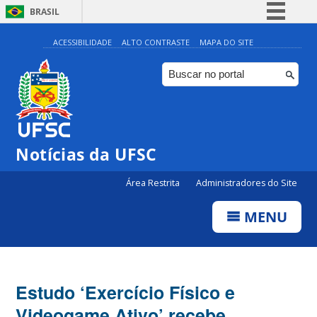
BRASIL
Simplifique!
ACESSIBILIDADE
ALTO CONTRASTE
MAPA DO SITE
Comunica BR
Participe
Acesso à informação
Legislação
Notícias da UFSC
Canais
Área Restrita
Administradores do Site
MENU
Estudo ‘Exercício Físico e
Videogame Ativo’ recebe