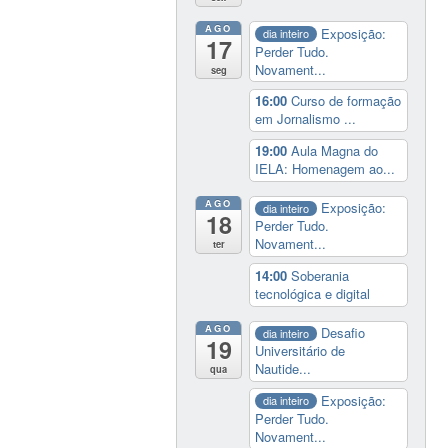
AGO
Exposição:
dia inteiro
17
Perder Tudo.
Novament...
seg
16:00
Curso de formação
em Jornalismo ...
19:00
Aula Magna do
IELA: Homenagem ao...
AGO
Exposição:
dia inteiro
18
Perder Tudo.
Novament...
ter
14:00
Soberania
tecnológica e digital
AGO
Desafio
dia inteiro
19
Universitário de
Nautide...
qua
Exposição:
dia inteiro
Perder Tudo.
Novament...