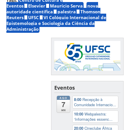
Eventos
Elsevier
Maurício Serva
nova
autoridade científica
palestra
Thomson
Reuters
UFSC
VI Colóquio Internacional de
Epistemologia e Sociologia da Ciência da
Administração
Eventos
AGO
8:00
Recepção à
7
Comunidade Internacio...
sex
10:00
Webpalestra:
‘Informações essenc...
20:00
Cineclube África