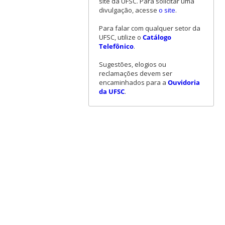
site da UFSC. Para solicitar uma
divulgação, acesse
o site
.
Para falar com qualquer setor da
UFSC, utilize o
Catálogo
Telefônico
.
Sugestões, elogios ou
reclamações devem ser
encaminhados para a
Ouvidoria
da UFSC
.