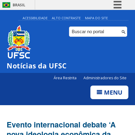
BRASIL
Simplifique!
ACESSIBILIDADE
ALTO CONTRASTE
MAPA DO SITE
Comunica BR
Participe
Acesso à informação
Legislação
Notícias da UFSC
Canais
Área Restrita
Administradores do Site
MENU
Evento internacional debate ‘A
nova ideologia econômica da