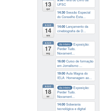
13
UFSC
qui
14:30
Sessão Especial
do Conselho Esta...
AGO
14:00
Lançamento da
14
cinebiografia de D...
sex
AGO
Exposição:
dia inteiro
17
Perder Tudo.
Novament...
seg
16:00
Curso de formação
em Jornalismo ...
19:00
Aula Magna do
IELA: Homenagem ao...
AGO
Exposição:
dia inteiro
18
Perder Tudo.
Novament...
ter
14:00
Soberania
tecnológica e digital