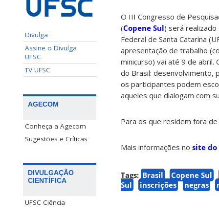
O III Congresso de Pesquisa
(
Copene Sul
) será realizado
Divulga
Federal de Santa Catarina (UF
Assine o Divulga
apresentação de trabalho (co
UFSC
minicurso) vai até 9 de abril
TV UFSC
do Brasil: desenvolvimento, pa
os participantes podem esco
aqueles que dialogam com su
AGECOM
Para os que residem fora de 
Conheça a Agecom
Sugestões e Críticas
Mais informações no
site do
DIVULGAÇÃO
Tags:
Brasil
Copene Sul
CIENTÍFICA
Sul
inscrições
negras
UFSC Ciência