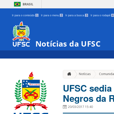
BRASIL
Ir para o conteúdo
1
Ir para o menu
2
Ir para a busca
3
Ir para o rodapé
4
Notícias da UFSC
Notícias
Comunida
UFSC sedia
Negros da R
20/03/2017 15:40