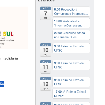
AGO
8:00
Recepção à
7
Comunidade Internacio...
sex
10:00
Webpalestra:
‘Informações essenc...
20:00
Cineclube África
no Cinema: ‘Coc...
AGO
9:00
Feira do Livro da
10
UFSC
seg
m solidária.
AGO
9:00
Feira do Livro da
11
UFSC
ter
AGO
9:00
Feira do Livro da
12
ião
UFSC
qua
17:00
3º Prêmio Zahidé
Muzart
AGO
9:00
Feira do Livro da