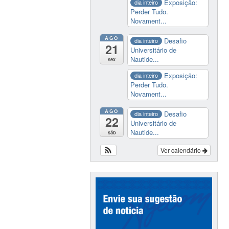
Exposição:
dia inteiro
Perder Tudo.
Novament...
AGO
Desafio
dia inteiro
21
Universitário de
Nautide...
sex
Exposição:
dia inteiro
Perder Tudo.
Novament...
AGO
Desafio
dia inteiro
22
Universitário de
Nautide...
sáb
Ver calendário