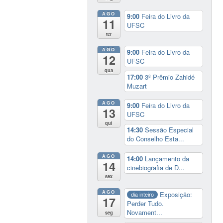
AGO
9:00
Feira do Livro da
11
UFSC
ter
AGO
9:00
Feira do Livro da
12
UFSC
qua
17:00
3º Prêmio Zahidé
Muzart
AGO
9:00
Feira do Livro da
13
UFSC
qui
14:30
Sessão Especial
do Conselho Esta...
AGO
14:00
Lançamento da
14
cinebiografia de D...
sex
AGO
Exposição:
dia inteiro
17
Perder Tudo.
Novament...
seg