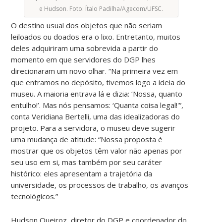
e Hudson. Foto: Ítalo Padilha/Agecom/UFSC.
O destino usual dos objetos que não seriam
leiloados ou doados era o lixo. Entretanto, muitos
deles adquiriram uma sobrevida a partir do
momento em que servidores do DGP lhes
direcionaram um novo olhar. “Na primeira vez em
que entramos no depósito, tivemos logo a ideia do
museu. A maioria entrava lá e dizia: ‘Nossa, quanto
entulho!’. Mas nós pensamos: ‘Quanta coisa legal!'”,
conta Veridiana Bertelli, uma das idealizadoras do
projeto. Para a servidora, o museu deve sugerir
uma mudança de atitude: “Nossa proposta é
mostrar que os objetos têm valor não apenas por
seu uso em si, mas também por seu caráter
histórico: eles apresentam a trajetória da
universidade, os processos de trabalho, os avanços
tecnológicos.”
Hudson Queiroz, diretor do DGP e coordenador do