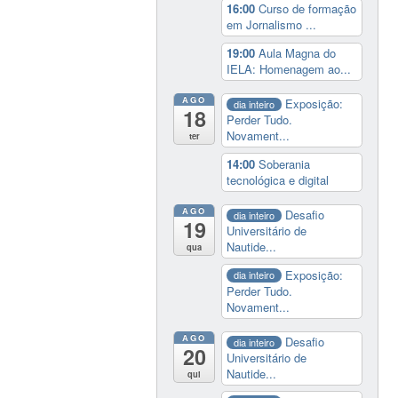
16:00
Curso de formação
em Jornalismo ...
19:00
Aula Magna do
IELA: Homenagem ao...
AGO
Exposição:
dia inteiro
18
Perder Tudo.
Novament...
ter
14:00
Soberania
tecnológica e digital
AGO
Desafio
dia inteiro
19
Universitário de
Nautide...
qua
Exposição:
dia inteiro
Perder Tudo.
Novament...
AGO
Desafio
dia inteiro
20
Universitário de
Nautide...
qui