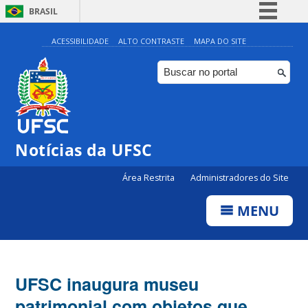
BRASIL
Simplifique!
ACESSIBILIDADE
ALTO CONTRASTE
MAPA DO SITE
Comunica BR
Participe
Acesso à informação
Legislação
Notícias da UFSC
Canais
Área Restrita
Administradores do Site
MENU
UFSC inaugura museu
patrimonial com objetos que