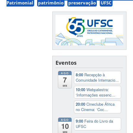
Patrimonial
patrimônio
preservação
UFSC
Eventos
AGO
8:00
Recepção à
7
Comunidade Internacio...
sex
10:00
Webpalestra:
‘Informações essenc...
20:00
Cineclube África
no Cinema: ‘Coc...
AGO
9:00
Feira do Livro da
10
UFSC
seg