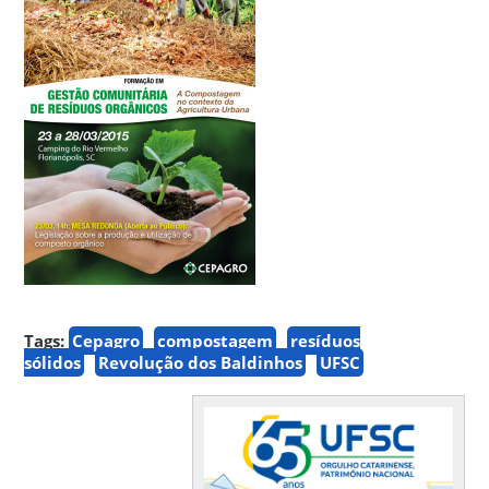
Tags:
Cepagro
compostagem
resíduos
sólidos
Revolução dos Baldinhos
UFSC