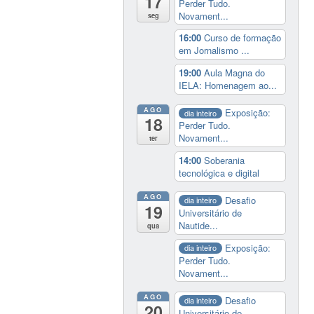
17
Perder Tudo.
Novament...
seg
16:00
Curso de formação
em Jornalismo ...
19:00
Aula Magna do
IELA: Homenagem ao...
AGO
Exposição:
dia inteiro
18
Perder Tudo.
Novament...
ter
14:00
Soberania
tecnológica e digital
AGO
Desafio
dia inteiro
19
Universitário de
Nautide...
qua
Exposição:
dia inteiro
Perder Tudo.
Novament...
AGO
Desafio
dia inteiro
20
Universitário de