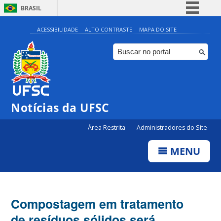
BRASIL
Simplifique!
ACESSIBILIDADE
ALTO CONTRASTE
MAPA DO SITE
Comunica BR
Participe
Acesso à informação
Legislação
Notícias da UFSC
Canais
Área Restrita
Administradores do Site
MENU
Compostagem em tratamento
de resíduos sólidos será