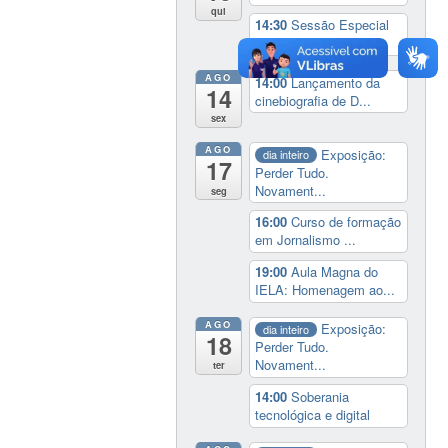
qui
14:30
Sessão Especial
do Conselho Esta...
AGO
14:00
Lançamento da
14
cinebiografia de D...
sex
AGO
Exposição:
dia inteiro
17
Perder Tudo.
Novament...
seg
16:00
Curso de formação
em Jornalismo ...
19:00
Aula Magna do
IELA: Homenagem ao...
AGO
Exposição:
dia inteiro
18
Perder Tudo.
Novament...
ter
14:00
Soberania
tecnológica e digital