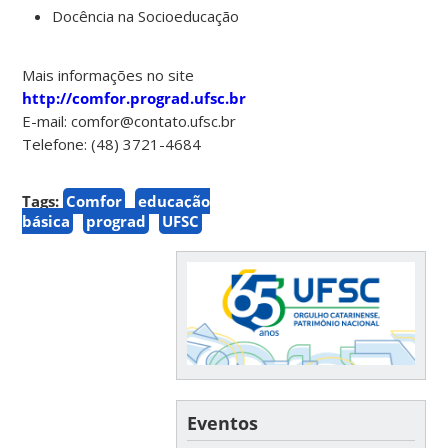
Docência na Socioeducação
Mais informações no site
http://comfor.prograd.ufsc.br
E-mail: comfor@contato.ufsc.br
Telefone: (48) 3721-4684
Tags:
Comfor
educação
básica
prograd
UFSC
Eventos