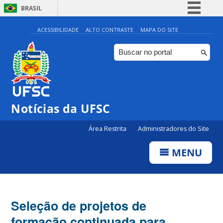
BRASIL
Simplifique!
ACESSIBILIDADE
ALTO CONTRASTE
MAPA DO SITE
Comunica BR
Participe
Acesso à informação
Legislação
Notícias da UFSC
Canais
Área Restrita
Administradores do Site
MENU
Seleção de projetos de
formação continuada para