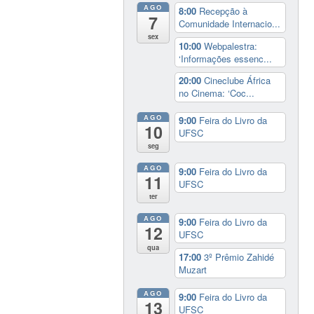
AGO
8:00
Recepção à
7
Comunidade Internacio...
sex
10:00
Webpalestra:
‘Informações essenc...
20:00
Cineclube África
no Cinema: ‘Coc...
AGO
9:00
Feira do Livro da
10
UFSC
seg
AGO
9:00
Feira do Livro da
11
UFSC
ter
AGO
9:00
Feira do Livro da
12
UFSC
qua
17:00
3º Prêmio Zahidé
Muzart
AGO
9:00
Feira do Livro da
13
UFSC