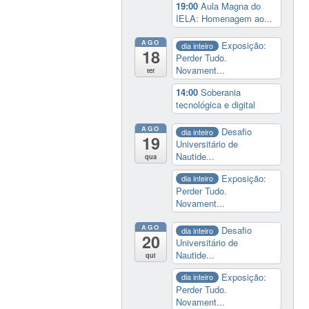
19:00
Aula Magna do
IELA: Homenagem ao...
AGO
Exposição:
dia inteiro
18
Perder Tudo.
Novament...
ter
14:00
Soberania
tecnológica e digital
AGO
Desafio
dia inteiro
19
Universitário de
Nautide...
qua
Exposição:
dia inteiro
Perder Tudo.
Novament...
AGO
Desafio
dia inteiro
20
Universitário de
Nautide...
qui
Exposição:
dia inteiro
Perder Tudo.
Novament...