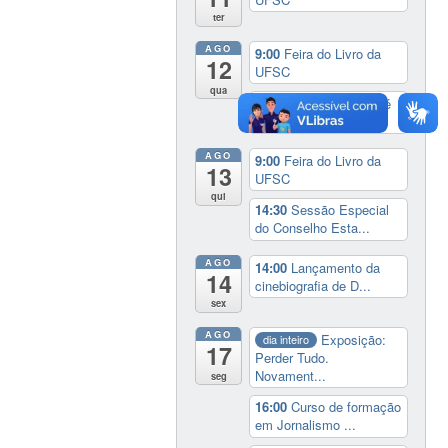
ter
AGO
9:00
Feira do Livro da
12
UFSC
qua
17:00
3º Prêmio Zahidé
Muzart
AGO
9:00
Feira do Livro da
13
UFSC
qui
14:30
Sessão Especial
do Conselho Esta...
AGO
14:00
Lançamento da
14
cinebiografia de D...
sex
AGO
Exposição:
dia inteiro
17
Perder Tudo.
Novament...
seg
16:00
Curso de formação
em Jornalismo ...