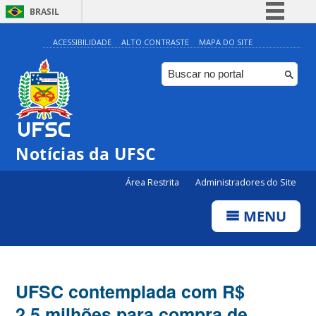
BRASIL
Simplifique!
ACESSIBILIDADE
ALTO CONTRASTE
MAPA DO SITE
Comunica BR
Participe
Acesso à informação
Legislação
Notícias da UFSC
Canais
Área Restrita
Administradores do Site
MENU
UFSC contemplada com R$
2,5 milhões para compra de