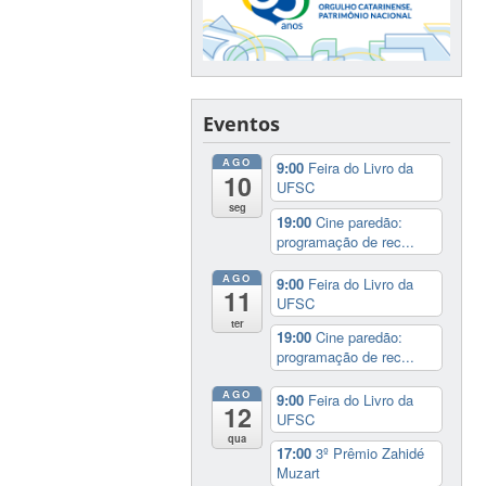
Eventos
AGO
9:00
Feira do Livro da
10
UFSC
seg
19:00
Cine paredão:
programação de rec...
AGO
9:00
Feira do Livro da
11
UFSC
ter
19:00
Cine paredão:
programação de rec...
AGO
9:00
Feira do Livro da
12
UFSC
qua
17:00
3º Prêmio Zahidé
Muzart