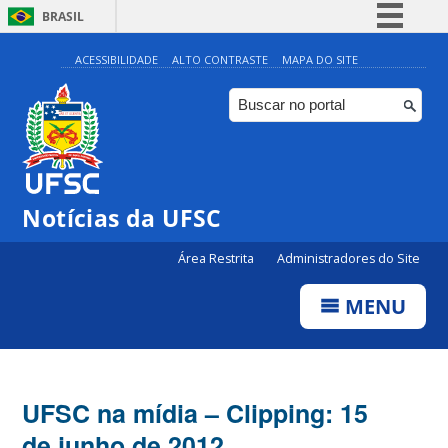
BRASIL
Simplifique!
ACESSIBILIDADE
ALTO CONTRASTE
MAPA DO SITE
Comunica BR
Participe
Acesso à informação
Legislação
Notícias da UFSC
Canais
Área Restrita
Administradores do Site
MENU
UFSC na mídia – Clipping: 15
de junho de 2012