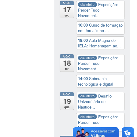
AGO
Exposição:
dia inteiro
17
Perder Tudo.
Novament...
seg
16:00
Curso de formação
em Jornalismo ...
19:00
Aula Magna do
IELA: Homenagem ao...
AGO
Exposição:
dia inteiro
18
Perder Tudo.
Novament...
ter
14:00
Soberania
tecnológica e digital
AGO
Desafio
dia inteiro
19
Universitário de
Nautide...
qua
Exposição:
dia inteiro
Perder Tudo.
Novament...