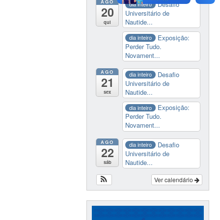
AGO
Desafio
dia inteiro
20
Universitário de
Nautide...
qui
Exposição:
dia inteiro
Perder Tudo.
Novament...
AGO
Desafio
dia inteiro
21
Universitário de
Nautide...
sex
Exposição:
dia inteiro
Perder Tudo.
Novament...
AGO
Desafio
dia inteiro
22
Universitário de
Nautide...
sáb
Ver calendário