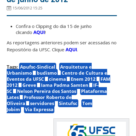
15/06/2012 15:25
Confira o Clipping do dia 15 de junho
clicando
AQUI
!
As reportagens anteriores podem ser acessadas no
Repositório da UFSC. Clique
AQUI
.
Tags:
Apufsc-Sindical
Arquitetura e
Urbanismo
budismo
Centro de Cultura e
Eventos da UFSC
cinema
Enem 2012
FAM
2012
Greve
Iama Padma Samten
IF-
SC
Nelson Pereira dos Santos
Plataforma
Lates
Professor Roberto de
Oliveira
servidores
Sintufsc
Tom
Jobim
Via Expressa