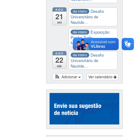
AGO
Desafio
dia inteiro
21
Universitário de
Nautide...
sex
Exposição:
dia inteiro
Perder Tudo.
Novament...
AGO
Desafio
dia inteiro
22
Universitário de
Nautide...
sáb
Adicionar
Ver calendário