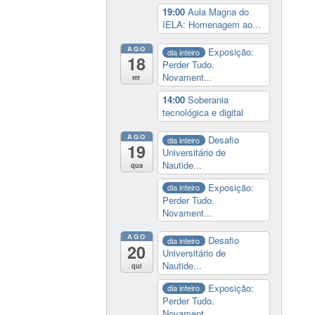
19:00
Aula Magna do
IELA: Homenagem ao...
AGO
Exposição:
dia inteiro
18
Perder Tudo.
Novament...
ter
14:00
Soberania
tecnológica e digital
AGO
Desafio
dia inteiro
19
Universitário de
Nautide...
qua
Exposição:
dia inteiro
Perder Tudo.
Novament...
AGO
Desafio
dia inteiro
20
Universitário de
Nautide...
qui
Exposição:
dia inteiro
Perder Tudo.
Novament...