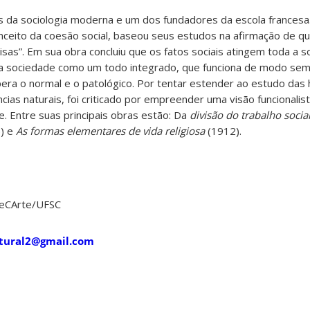
s da sociologia moderna e um dos fundadores da escola frances
ceito da coesão social, baseou seus estudos na afirmação de que
as”. Em sua obra concluiu que os fatos sociais atingem toda a s
 a sociedade como um todo integrado, que funciona de modo se
pera o normal e o patológico. Por tentar estender ao estudo das
cias naturais, foi criticado por empreender uma visão funcionalist
e. Entre suas principais obras estão: Da
divisão do trabalho socia
) e
As formas elementares de vida religiosa
(1912).
 SeCArte/UFSC
ltural2@gmail.com