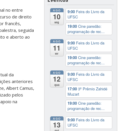
nal no entre
AGO
9:00
Feira do Livro da
10
curso de direito
UFSC
seg
or francês,
19:00
Cine paredão:
palestra, seguida
programação de rec...
ito e aberto ao
AGO
9:00
Feira do Livro da
11
UFSC
ter
19:00
Cine paredão:
programação de rec...
AGO
9:00
Feira do Livro da
tual da
12
UFSC
ições anteriores
qua
ze, Albert Camus,
17:00
3º Prêmio Zahidé
Muzart
nizado pelos
 apoio na
19:00
Cine paredão:
programação de rec...
AGO
9:00
Feira do Livro da
13
UFSC
qui