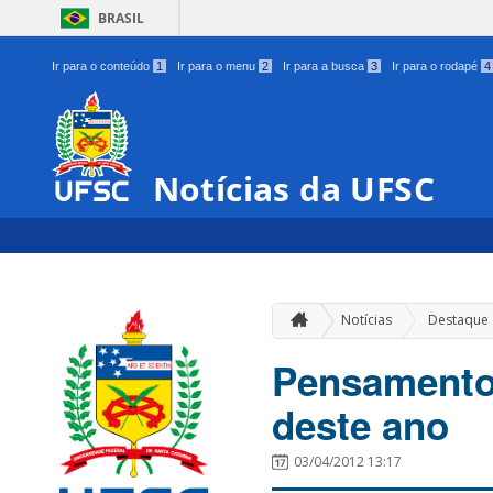
BRASIL
Ir para o conteúdo
1
Ir para o menu
2
Ir para a busca
3
Ir para o rodapé
4
Notícias da UFSC
Notícias
Destaque
Pensamento 
deste ano
03/04/2012 13:17