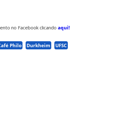
ento no Facebook clicando
aqui!
Café Philo
Durkheim
UFSC