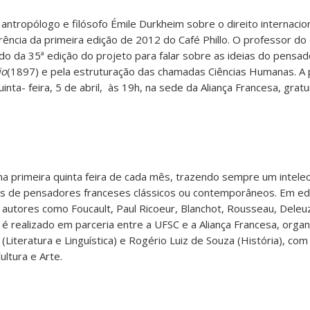
antropólogo e filósofo Émile Durkheim sobre o direito internacio
ência da primeira edição de 2012 do Café Phillo. O professor do 
ado da 35ª edição do projeto para falar sobre as ideias do pensad
io
(1897) e pela estruturação das chamadas Ciências Humanas. A 
nta- feira, 5 de abril, às 19h, na sede da Aliança Francesa, gratu
 na primeira quinta feira de cada mês, trazendo sempre um intelec
as de pensadores franceses clássicos ou contemporâneos. Em ed
e autores como Foucault, Paul Ricoeur, Blanchot, Rousseau, Deleu
o é realizado em parceria entre a UFSC e a Aliança Francesa, orga
Literatura e Linguística) e Rogério Luiz de Souza (História), com
ultura e Arte.