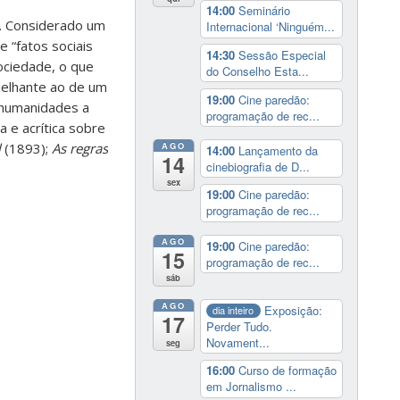
14:00
Seminário
a. Considerado um
Internacional ‘Ninguém...
 “fatos sociais
14:30
Sessão Especial
ociedade, o que
do Conselho Esta...
melhante ao de um
19:00
Cine paredão:
 humanidades a
programação de rec...
a e acrítica sobre
l
(1893);
As regras
AGO
14:00
Lançamento da
14
cinebiografia de D...
sex
19:00
Cine paredão:
programação de rec...
AGO
19:00
Cine paredão:
15
programação de rec...
sáb
AGO
Exposição:
dia inteiro
17
Perder Tudo.
Novament...
seg
16:00
Curso de formação
em Jornalismo ...