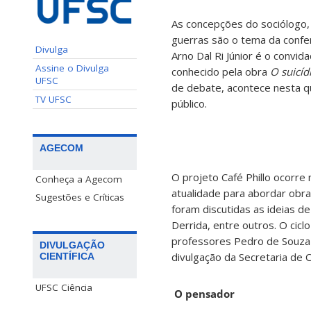
As concepções do sociólogo, 
guerras são o tema da confer
Divulga
Arno Dal Ri Júnior é o convid
Assine o Divulga
conhecido pela obra
O suicíd
UFSC
de debate, acontece nesta qui
TV UFSC
público.
AGECOM
O projeto Café Phillo ocorre
Conheça a Agecom
atualidade para abordar obr
Sugestões e Críticas
foram discutidas as ideias d
Derrida, entre outros. O cicl
professores Pedro de Souza (
DIVULGAÇÃO
divulgação da Secretaria de C
CIENTÍFICA
UFSC Ciência
O pensador