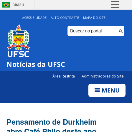
BRASIL
Simplifique!
ACESSIBILIDADE
ALTO CONTRASTE
MAPA DO SITE
Comunica BR
Participe
Acesso à informação
Legislação
Notícias da UFSC
Canais
Área Restrita
Administradores do Site
MENU
Pensamento de Durkheim
abre Café Philo deste ano