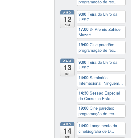
programação de rec...
AGO
9:00
Feira do Livro da
12
UFSC
qua
17:00
3º Prêmio Zahidé
Muzart
19:00
Cine paredão:
programação de rec...
AGO
9:00
Feira do Livro da
13
UFSC
qui
14:00
Seminário
Internacional ‘Ninguém...
14:30
Sessão Especial
do Conselho Esta...
19:00
Cine paredão:
programação de rec...
AGO
14:00
Lançamento da
14
cinebiografia de D...
sex