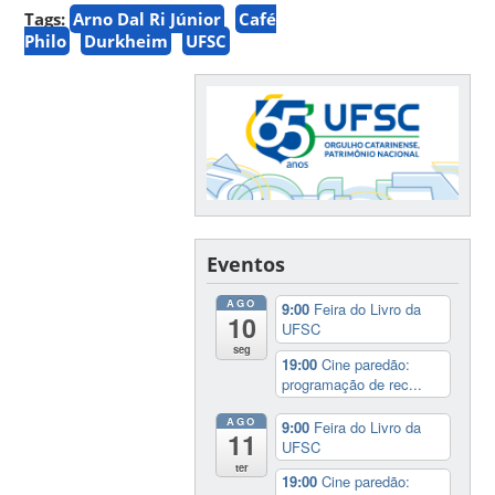
Tags:
Arno Dal Ri Júnior
Café
Philo
Durkheim
UFSC
Eventos
AGO
9:00
Feira do Livro da
10
UFSC
seg
19:00
Cine paredão:
programação de rec...
AGO
9:00
Feira do Livro da
11
UFSC
ter
19:00
Cine paredão: