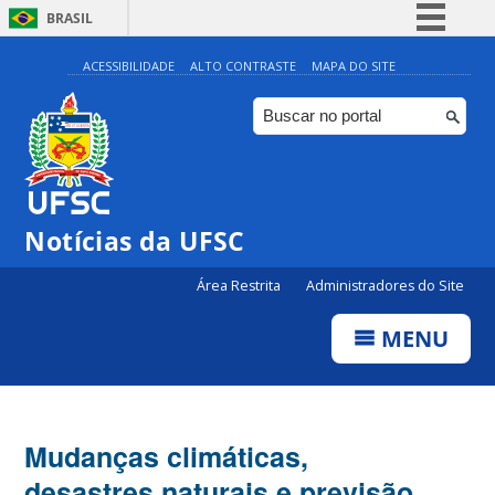
BRASIL
Simplifique!
ACESSIBILIDADE
ALTO CONTRASTE
MAPA DO SITE
Comunica BR
Participe
Acesso à informação
Legislação
Notícias da UFSC
Canais
Área Restrita
Administradores do Site
MENU
Mudanças climáticas,
desastres naturais e previsão