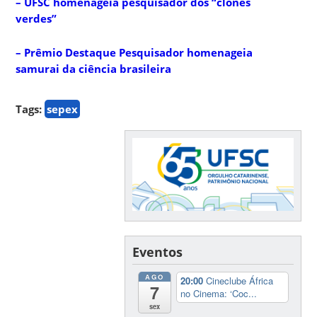
– UFSC homenageia pesquisador dos “clones
verdes”
– Prêmio Destaque Pesquisador homenageia
samurai da ciência brasileira
Tags:
sepex
Eventos
AGO
20:00
Cineclube África
7
no Cinema: ‘Coc...
sex