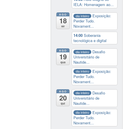
IELA: Homenagem ao...
AGO
Exposição:
dia inteiro
18
Perder Tudo.
Novament...
ter
14:00
Soberania
tecnológica e digital
AGO
Desafio
dia inteiro
19
Universitário de
Nautide...
qua
Exposição:
dia inteiro
Perder Tudo.
Novament...
AGO
Desafio
dia inteiro
20
Universitário de
Nautide...
qui
Exposição:
dia inteiro
Perder Tudo.
Novament...