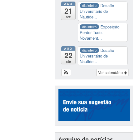
AGO
Desafio
dia inteiro
21
Universitário de
Nautide...
sex
Exposição:
dia inteiro
Perder Tudo.
Novament...
AGO
Desafio
dia inteiro
22
Universitário de
Nautide...
sáb
Ver calendário
Arquivo de notícias