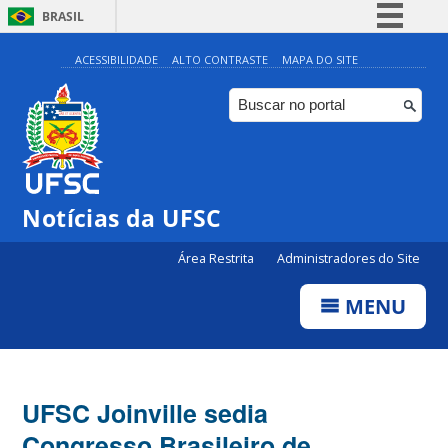
BRASIL
Simplifique!
ACESSIBILIDADE
ALTO CONTRASTE
MAPA DO SITE
Comunica BR
Participe
Acesso à informação
Legislação
Notícias da UFSC
Canais
Área Restrita
Administradores do Site
MENU
UFSC Joinville sedia
Congresso Brasileiro de