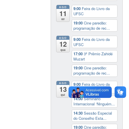
AGO
9:00
Feira do Livro da
11
UFSC
ter
19:00
Cine paredão:
programação de rec...
AGO
9:00
Feira do Livro da
12
UFSC
qua
17:00
3º Prêmio Zahidé
Muzart
19:00
Cine paredão:
programação de rec...
AGO
9:00
Feira do Livro da
13
UFSC
qui
14:00
Seminário
Internacional ‘Ninguém...
14:30
Sessão Especial
do Conselho Esta...
19:00
Cine paredão: