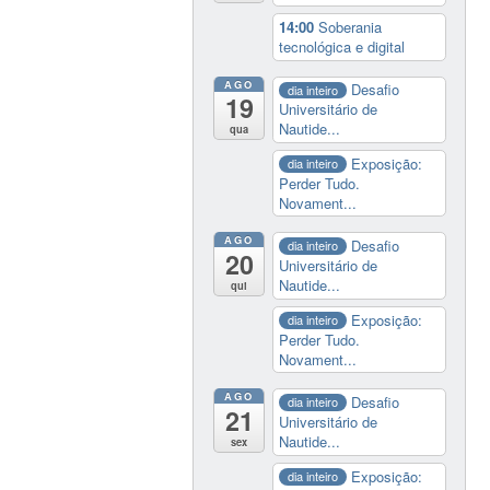
14:00
Soberania
tecnológica e digital
AGO
Desafio
dia inteiro
19
Universitário de
Nautide...
qua
Exposição:
dia inteiro
Perder Tudo.
Novament...
AGO
Desafio
dia inteiro
20
Universitário de
Nautide...
qui
Exposição:
dia inteiro
Perder Tudo.
Novament...
AGO
Desafio
dia inteiro
21
Universitário de
Nautide...
sex
Exposição:
dia inteiro