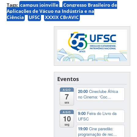
Tags:
campus joinville
Congresso Brasileiro de
Aplicações de Vácuo na Indústria e na
Ciência
UFSC
XXXIX CBrAVIC
Eventos
AGO
20:00
Cineclube África
7
no Cinema: ‘Coc...
sex
AGO
9:00
Feira do Livro da
10
UFSC
seg
19:00
Cine paredão:
programação de rec...