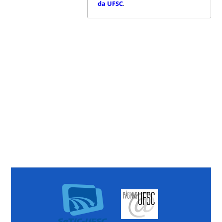
da UFSC
.