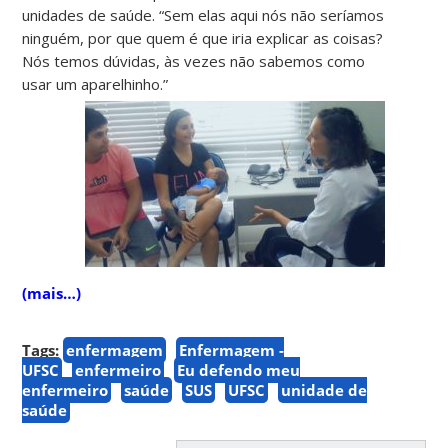
unidades de saúde. “Sem elas aqui nós não seríamos
ninguém, por que quem é que iria explicar as coisas?
Nós temos dúvidas, às vezes não sabemos como
usar um aparelhinho.”
(mais…)
Tags:
enfermagem
Enfermagem -
UFSC
enfermeiro
Eu defendo meu
enfermeiro
saúde
SUS
UFSC
unidade de
saúde