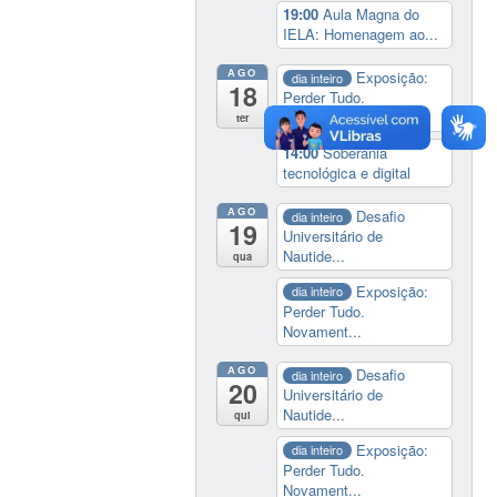
19:00
Aula Magna do
IELA: Homenagem ao...
AGO
Exposição:
dia inteiro
18
Perder Tudo.
Novament...
ter
14:00
Soberania
tecnológica e digital
AGO
Desafio
dia inteiro
19
Universitário de
Nautide...
qua
Exposição:
dia inteiro
Perder Tudo.
Novament...
AGO
Desafio
dia inteiro
20
Universitário de
Nautide...
qui
Exposição:
dia inteiro
Perder Tudo.
Novament...