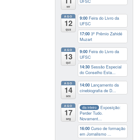
11
UFSC
ter
AGO
9:00
Feira do Livro da
12
UFSC
qua
17:00
3º Prêmio Zahidé
Muzart
AGO
9:00
Feira do Livro da
13
UFSC
qui
14:30
Sessão Especial
do Conselho Esta...
AGO
14:00
Lançamento da
14
cinebiografia de D...
sex
AGO
Exposição:
dia inteiro
17
Perder Tudo.
Novament...
seg
16:00
Curso de formação
em Jornalismo ...