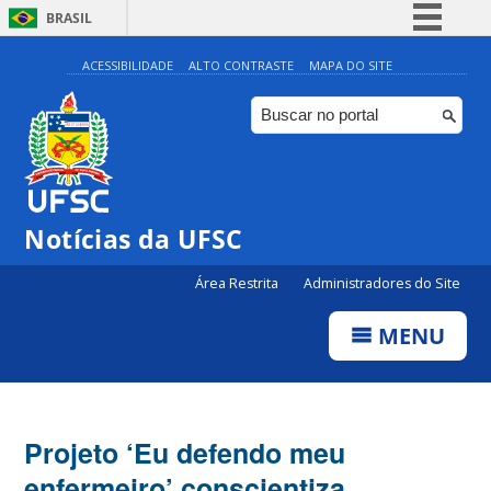
BRASIL
Simplifique!
ACESSIBILIDADE
ALTO CONTRASTE
MAPA DO SITE
Comunica BR
Participe
Acesso à informação
Legislação
Notícias da UFSC
Canais
Área Restrita
Administradores do Site
MENU
Projeto ‘Eu defendo meu
enfermeiro’ conscientiza