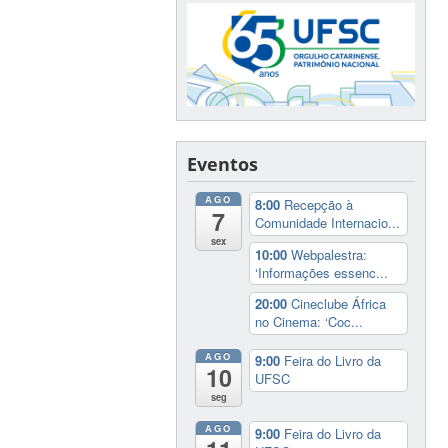
Eventos
AGO
8:00
Recepção à
7
Comunidade Internacio...
sex
10:00
Webpalestra:
‘Informações essenc...
20:00
Cineclube África
no Cinema: ‘Coc...
AGO
9:00
Feira do Livro da
10
UFSC
seg
AGO
9:00
Feira do Livro da