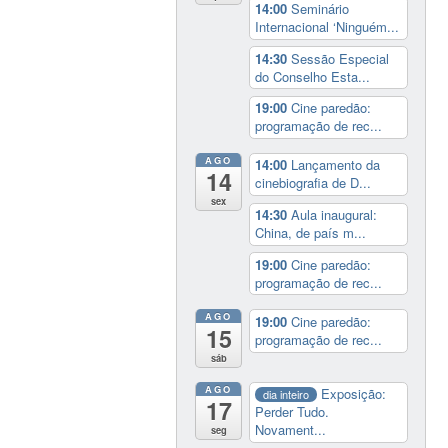
14:00
Seminário
Internacional ‘Ninguém...
14:30
Sessão Especial
do Conselho Esta...
19:00
Cine paredão:
programação de rec...
AGO
14:00
Lançamento da
14
cinebiografia de D...
sex
14:30
Aula inaugural:
China, de país m...
19:00
Cine paredão:
programação de rec...
AGO
19:00
Cine paredão:
15
programação de rec...
sáb
AGO
Exposição:
dia inteiro
17
Perder Tudo.
Novament...
seg