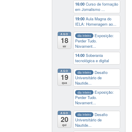
16:00
Curso de formação
em Jornalismo ...
19:00
Aula Magna do
IELA: Homenagem ao...
AGO
Exposição:
dia inteiro
18
Perder Tudo.
Novament...
ter
14:00
Soberania
tecnológica e digital
AGO
Desafio
dia inteiro
19
Universitário de
Nautide...
qua
Exposição:
dia inteiro
Perder Tudo.
Novament...
AGO
Desafio
dia inteiro
20
Universitário de
Nautide...
qui