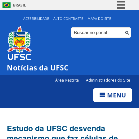
BRASIL
Simplifique!
ACESSIBILIDADE
ALTO CONTRASTE
MAPA DO SITE
Comunica BR
Participe
Acesso à informação
Legislação
Notícias da UFSC
Canais
Área Restrita
Administradores do Site
MENU
Estudo da UFSC desvenda
mecanismo que faz células de