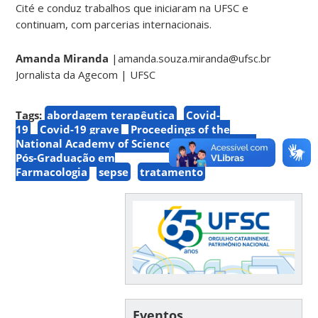
Cité e conduz trabalhos que iniciaram na UFSC e
continuam, com parcerias internacionais.
Amanda Miranda
|amanda.souza.miranda@ufsc.br
Jornalista da Agecom | UFSC
Tags:
abordagem terapêutica
Covid-
19
Covid-19 grave
Proceedings of the
National Academy of Sciences
Programa de
Pós-Graduação em
Farmacologia
sepse
tratamento
Eventos