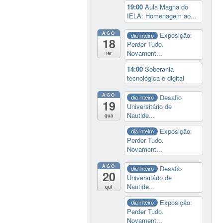
19:00
Aula Magna do
IELA: Homenagem ao...
AGO
Exposição:
dia inteiro
18
Perder Tudo.
Novament...
ter
14:00
Soberania
tecnológica e digital
AGO
Desafio
dia inteiro
19
Universitário de
Nautide...
qua
Exposição:
dia inteiro
Perder Tudo.
Novament...
AGO
Desafio
dia inteiro
20
Universitário de
Nautide...
qui
Exposição:
dia inteiro
Perder Tudo.
Novament...