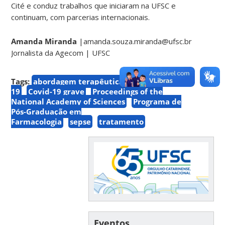
Cité e conduz trabalhos que iniciaram na UFSC e
continuam, com parcerias internacionais.
Amanda Miranda
|amanda.souza.miranda@ufsc.br
Jornalista da Agecom | UFSC
Tags:
abordagem terapêutica
Covid-
19
Covid-19 grave
Proceedings of the
National Academy of Sciences
Programa de
Pós-Graduação em
Farmacologia
sepse
tratamento
Eventos