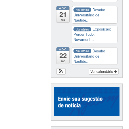
AGO
Desafio
dia inteiro
21
Universitário de
Nautide...
sex
Exposição:
dia inteiro
Perder Tudo.
Novament...
AGO
Desafio
dia inteiro
22
Universitário de
Nautide...
sáb
Ver calendário