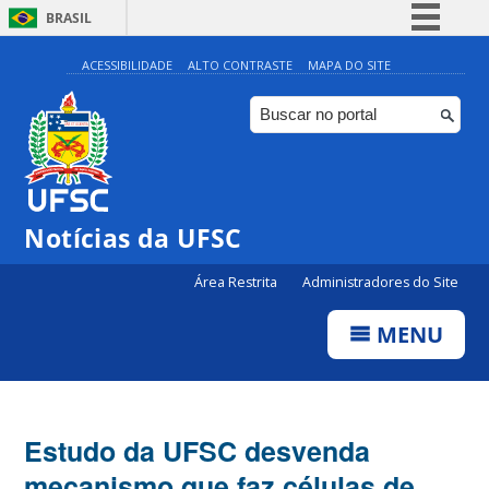
BRASIL
Simplifique!
ACESSIBILIDADE
ALTO CONTRASTE
MAPA DO SITE
Comunica BR
Participe
Acesso à informação
Legislação
Notícias da UFSC
Canais
Área Restrita
Administradores do Site
MENU
Estudo da UFSC desvenda
mecanismo que faz células de