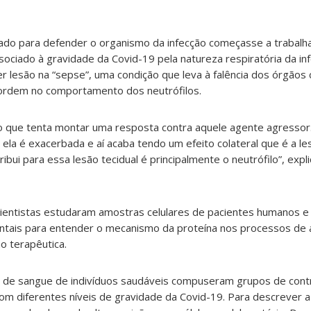
ado para defender o organismo da infecção começasse a trabal
ssociado à gravidade da Covid-19 pela natureza respiratória da i
r lesão na “sepse”, uma condição que leva à falência dos órgãos
ordem no comportamento dos neutrófilos.
o que tenta montar uma resposta contra aquele agente agressor
ela é exacerbada e aí acaba tendo um efeito colateral que é a l
ribui para essa lesão tecidual é principalmente o neutrófilo”, expl
s cientistas estudaram amostras celulares de pacientes humanos
ntais para entender o mecanismo da proteína nos processos de
o terapêutica.
e de sangue de indivíduos saudáveis compuseram grupos de contr
m diferentes níveis de gravidade da Covid-19. Para descrever 