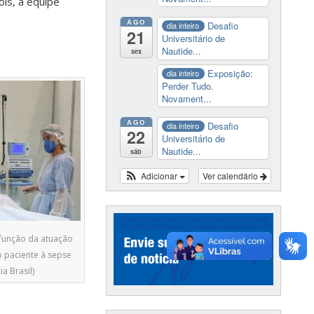
ois, a equipe
AGO
Desafio
dia inteiro
21
Universitário de
Nautide...
sex
Exposição:
dia inteiro
Perder Tudo.
Novament...
AGO
Desafio
dia inteiro
22
Universitário de
Nautide...
sáb
Adicionar
Ver calendário
função da atuação
o paciente à sepse
a Brasil)