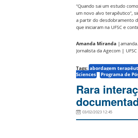
“Quando sai um estudo como e
um novo alvo terapêutico”, s
a partir do desdobramento da
que iniciaram na UFSC e conti
Amanda Miranda
|amanda.
Jornalista da Agecom | UFSC
Tags:
abordagem terapêut
Sciences
Programa de Pó
Rara intera
documentada
03/02/2023 12:45