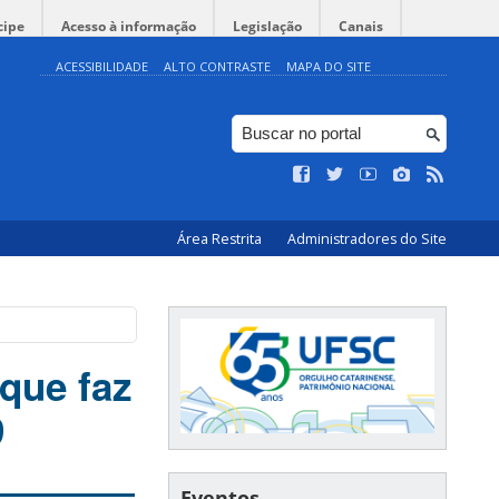
cipe
Acesso à informação
Legislação
Canais
ACESSIBILIDADE
ALTO CONTRASTE
MAPA DO SITE
Área Restrita
Administradores do Site
que faz
9
Eventos