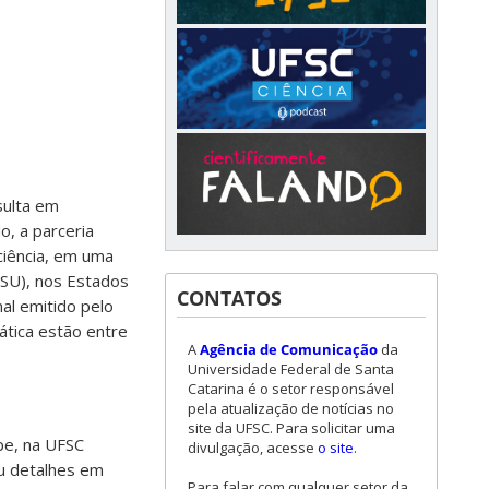
sulta em
o, a parceria
ciência, em uma
OSU), nos Estados
CONTATOS
nal emitido pelo
ática estão entre
A
Agência de Comunicação
da
Universidade Federal de Santa
Catarina é o setor responsável
pela atualização de notícias no
site da UFSC. Para solicitar uma
pe, na UFSC
divulgação, acesse
o site
.
ou detalhes em
Para falar com qualquer setor da