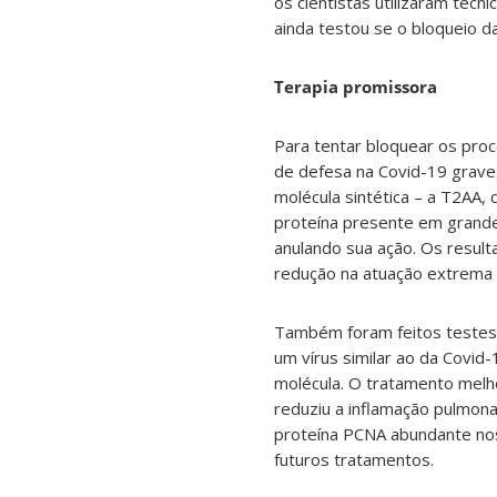
os cientistas utilizaram técn
ainda testou se o bloqueio d
Terapia promissora
Para tentar bloquear os proc
de defesa na Covid-19 grave,
molécula sintética – a T2AA, 
proteína presente em grande
anulando sua ação. Os result
redução na atuação extrema
Também foram feitos teste
um vírus similar ao da Covi
molécula. O tratamento melho
reduziu a inflamação pulmonar
proteína PCNA abundante nos
futuros tratamentos.