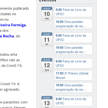
temente publicado
AGO
9:00
Feira do Livro da
10
citadas no
UFSC
seg
em no
19:00
Cine paredão:
iveira Formiga
,
programação de rec...
a dos
AGO
9:00
Feira do Livro da
a Rocha
, do
11
UFSC
ter
19:00
Cine paredão:
programação de rec...
studou uma
filos são as
AGO
9:00
Feira do Livro da
12
 da Covid-19,
UFSC
qua
17:00
3º Prêmio Zahidé
Muzart
Covid-19. A
19:00
Cine paredão:
io agravado.
programação de rec...
AGO
9:00
Feira do Livro da
13
de pacientes com
UFSC
m outros fatores,
qui