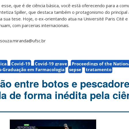
sse, que é de ciência básica, você está oferecendo para a comun
intetiza Spiller, que destaca também o protagonismo do principal
 sua tese. Hoje, o ex-orientando atua na Université Paris Cité e
nuam, com parcerias internacionais.
souza.miranda@ufsc.br
ica
Covid-19
Covid-19 grave
Proceedings of the Natio
s-Graduação em Farmacologia
sepse
tratamento
ção entre botos e pescadore
 de forma inédita pela ciê