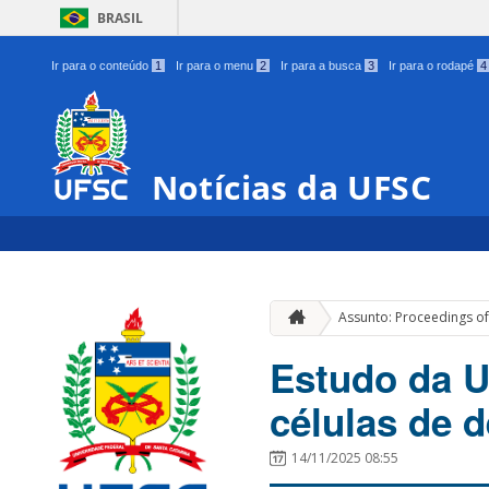
BRASIL
Ir para o conteúdo
1
Ir para o menu
2
Ir para a busca
3
Ir para o rodapé
4
Notícias da UFSC
Assunto: Proceedings of
Estudo da 
células de 
14/11/2025 08:55