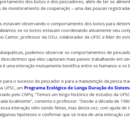
portamento dos botos e dos pescadores, além de ter se alimen
 de monitoramento da cooperação – uma das poucas registradas 
s estavam observando o comportamento dos botos para deter
 sabíamos se os botos estavam coordenando ativamente seu co
io Cantor, professor da OSU, colaborador da UFSC e líder do est
ubaquáticas, pudemos observar os comportamentos de pescado
descobrimos que eles capturam mais peixes trabalhando em sinc
sta é uma interação mutuamente benéfica entre os humanos e os b
e para o sucesso do pescador e para a manutenção da pesca tradi
na UFSC, um
Programa Ecológico de Longa Duração do Sistem
anciado pelo CNPq. “Temos um longo histórico de estudos da UFS
izada localmente”, comenta o professor. “Desde a década de 198
 essa interação vêm sendo feitas, mas desta vez, com ajuda de t
algumas hipóteses e confirmar que se trata de uma interação co