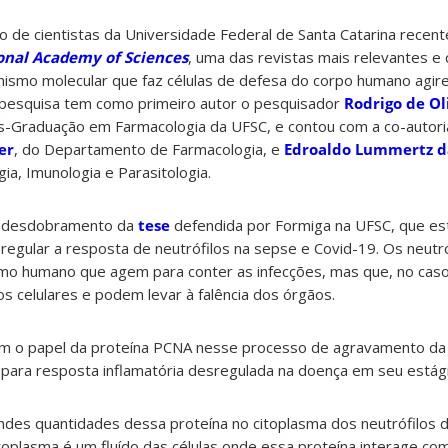
o de cientistas da Universidade Federal de Santa Catarina recen
onal Academy of Sciences
, uma das revistas mais relevantes e 
smo molecular que faz células de defesa do corpo humano agir
 pesquisa tem como primeiro autor o pesquisador
Rodrigo de Ol
-Graduação em Farmacologia da UFSC, e contou com a co-autori
er
, do Departamento de Farmacologia, e
Edroaldo Lummertz d
a, Imunologia e Parasitologia.
um desdobramento da
tese
defendida por Formiga na UFSC, que e
egular a resposta de neutrófilos na sepse e Covid-19. Os neutró
smo humano que agem para conter as infecções, mas que, no caso
 celulares e podem levar à falência dos órgãos.
cam o papel da proteína PCNA nesse processo de agravamento da 
 para resposta inflamatória desregulada na doença em seu estág
andes quantidades dessa proteína no citoplasma dos neutrófilos 
itoplasma é um fluído das células onde essa proteína interage co