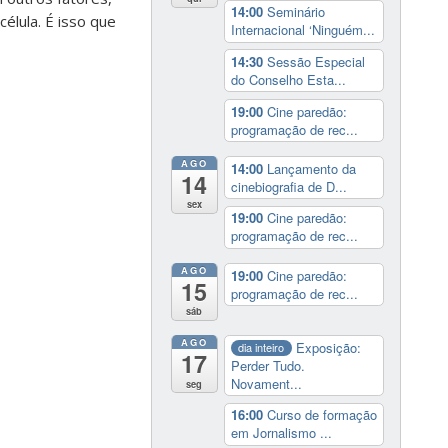
14:00
Seminário
élula. É isso que
Internacional ‘Ninguém...
14:30
Sessão Especial
do Conselho Esta...
19:00
Cine paredão:
programação de rec...
AGO
14:00
Lançamento da
14
cinebiografia de D...
sex
19:00
Cine paredão:
programação de rec...
AGO
19:00
Cine paredão:
15
programação de rec...
sáb
AGO
Exposição:
dia inteiro
17
Perder Tudo.
Novament...
seg
16:00
Curso de formação
em Jornalismo ...