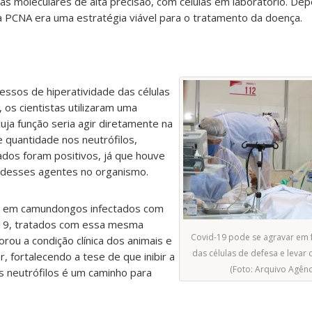
icas moleculares de alta precisão, com células em laboratório. Dep
a PCNA era uma estratégia viável para o tratamento da doença.
essos de hiperatividade das células
 os cientistas utilizaram uma
cuja função seria agir diretamente na
 quantidade nos neutrófilos,
ados foram positivos, já que houve
 desses agentes no organismo.
s em camundongos infectados com
d-19, tratados com essa mesma
Covid-19 pode se agravar em 
rou a condição clínica dos animais e
das células de defesa e levar 
, fortalecendo a tese de que inibir a
(Foto: Arquivo Agênci
 neutrófilos é um caminho para