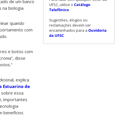
tado de um banco
UFSC, utilize o
Catálogo
na biologia.
Telefônico
.
Sugestões, elogios ou
minar quando
reclamações devem ser
mportamento com
encaminhados para a
Ouvidoria
da UFSC
.
udo.
res e botos com
ronia”, disse
otos.”
cional, explica
a Estuarino de
C sobre essa
0, importantes
ecnologia
m benefícios