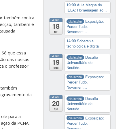
19:00
Aula Magna do
IELA: Homenagem ao...
har também contra
AGO
Exposição:
dia inteiro
18
nfecção, também é
Perder Tudo.
 causada
Novament...
ter
14:00
Soberania
tecnológica e digital
. Só que essa
AGO
Desafio
dia inteiro
esão das nossas
19
Universitário de
ica o professor
Nautide...
qua
Exposição:
dia inteiro
Perder Tudo.
Novament...
 e também
 agravamento da
AGO
Desafio
dia inteiro
20
Universitário de
Nautide...
qui
ole para a
Exposição:
dia inteiro
a ação da PCNA,
Perder Tudo.
Novament...