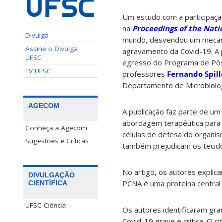
Um estudo com a participaçã
na
Proceedings of the Nati
Divulga
mundo, desvendou um mecani
Assine o Divulga
agravamento da Covid-19. A
UFSC
egresso do Programa de Pós
TV UFSC
professores
Fernando Spill
Departamento de Microbiologi
AGECOM
A publicação faz parte de 
abordagem terapêutica para r
Conheça a Agecom
células de defesa do organi
Sugestões e Críticas
também prejudicam os tecidos
No artigo, os autores expli
DIVULGAÇÃO
PCNA é uma proteína central
CIENTÍFICA
UFSC Ciência
Os autores identificaram gr
Covid-19 grave e crítica. O c