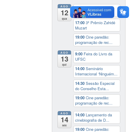
AGO
9:00
Feira do Livro da
12
UFSC
qua
17:00
3º Prêmio Zahidé
Muzart
19:00
Cine paredão:
programação de rec...
AGO
9:00
Feira do Livro da
13
UFSC
qui
14:00
Seminário
Internacional ‘Ninguém...
14:30
Sessão Especial
do Conselho Esta...
19:00
Cine paredão:
programação de rec...
AGO
14:00
Lançamento da
14
cinebiografia de D...
sex
19:00
Cine paredão: