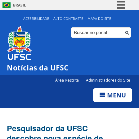
BRASIL
Simplifique!
ACESSIBILIDADE
ALTO CONTRASTE
MAPA DO SITE
Comunica BR
Participe
Acesso à informação
Legislação
Notícias da UFSC
Canais
Área Restrita
Administradores do Site
MENU
Pesquisador da UFSC
descobre nova espécie de