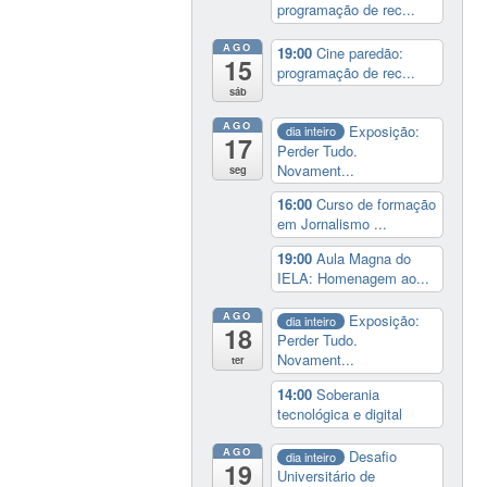
programação de rec...
AGO
19:00
Cine paredão:
15
programação de rec...
sáb
AGO
Exposição:
dia inteiro
17
Perder Tudo.
Novament...
seg
16:00
Curso de formação
em Jornalismo ...
19:00
Aula Magna do
IELA: Homenagem ao...
AGO
Exposição:
dia inteiro
18
Perder Tudo.
Novament...
ter
14:00
Soberania
tecnológica e digital
AGO
Desafio
dia inteiro
19
Universitário de