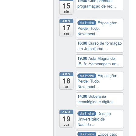
19:00
Cine paredão:
15
programação de rec...
sáb
AGO
Exposição:
dia inteiro
17
Perder Tudo.
Novament...
seg
16:00
Curso de formação
em Jornalismo ...
19:00
Aula Magna do
IELA: Homenagem ao...
AGO
Exposição:
dia inteiro
18
Perder Tudo.
Novament...
ter
14:00
Soberania
tecnológica e digital
AGO
Desafio
dia inteiro
19
Universitário de
Nautide...
qua
Exposição:
dia inteiro