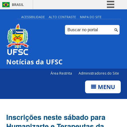
BRASIL
Simplifique!
ACESSIBILIDADE
ALTO CONTRASTE
MAPA DO SITE
Comunica BR
Participe
Acesso à informação
Legislação
Notícias da UFSC
Canais
Área Restrita
Administradores do Site
MENU
Inscrições neste sábado para
Humanizarte e Terapeutas da