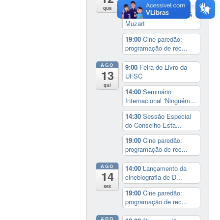
qua
17:00
3º Prêmio Zahidé
Muzart
19:00
Cine paredão:
programação de rec...
AGO
9:00
Feira do Livro da
13
UFSC
qui
14:00
Seminário
Internacional ‘Ninguém...
14:30
Sessão Especial
do Conselho Esta...
19:00
Cine paredão:
programação de rec...
AGO
14:00
Lançamento da
14
cinebiografia de D...
sex
19:00
Cine paredão:
programação de rec...
AGO