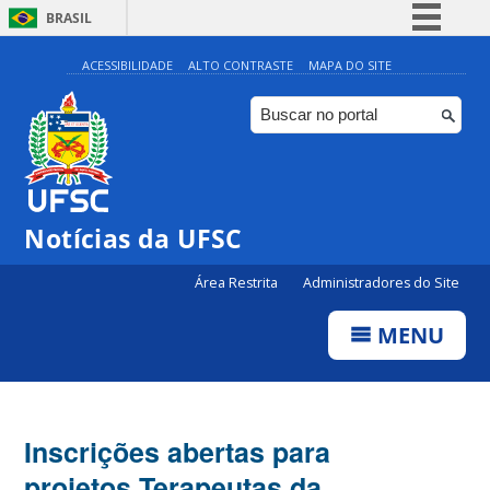
BRASIL
Simplifique!
ACESSIBILIDADE
ALTO CONTRASTE
MAPA DO SITE
Comunica BR
Participe
Acesso à informação
Legislação
Notícias da UFSC
Canais
Área Restrita
Administradores do Site
MENU
Inscrições abertas para
projetos Terapeutas da