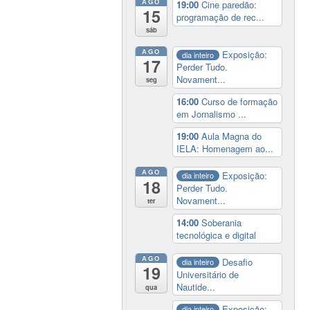
AGO
19:00
Cine paredão:
15
programação de rec...
sáb
AGO
Exposição:
dia inteiro
17
Perder Tudo.
Novament...
seg
16:00
Curso de formação
em Jornalismo ...
19:00
Aula Magna do
IELA: Homenagem ao...
AGO
Exposição:
dia inteiro
18
Perder Tudo.
Novament...
ter
14:00
Soberania
tecnológica e digital
AGO
Desafio
dia inteiro
19
Universitário de
Nautide...
qua
Exposição:
dia inteiro