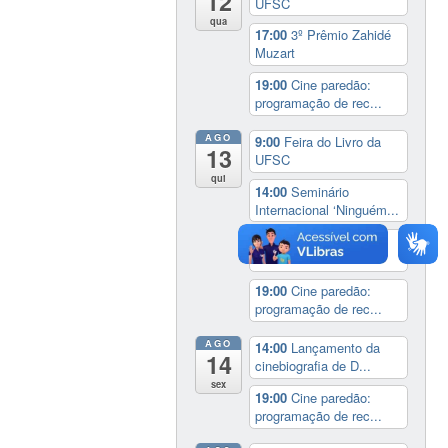
12
UFSC
qua
17:00
3º Prêmio Zahidé
Muzart
19:00
Cine paredão:
programação de rec...
AGO
9:00
Feira do Livro da
13
UFSC
qui
14:00
Seminário
Internacional ‘Ninguém...
14:30
Sessão Especial
do Conselho Esta...
19:00
Cine paredão:
programação de rec...
AGO
14:00
Lançamento da
14
cinebiografia de D...
sex
19:00
Cine paredão:
programação de rec...