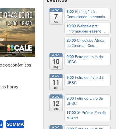
AGO
8:00
Recepção à
7
Comunidade Internacio...
sex
10:00
Webpalestra:
‘Informações essenc...
20:00
Cineclube África
no Cinema: ‘Coc...
AGO
9:00
Feira do Livro da
10
UFSC
 Socioeconômicos
seg
AGO
9:00
Feira do Livro da
11
UFSC
uas horas.
ter
AGO
9:00
Feira do Livro da
12
UFSC
qua
17:00
3º Prêmio Zahidé
Muzart
os
SOMMA
AGO
9:00
Feira do Livro da