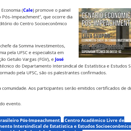
 Economia (
Cale
) promove o painel
ro Pós-Impeachment”, que ocorre dia
ditório do Centro Socioeconômico
-chefe da Somma Investimentos,
ia pela UFSC e especialista em
ção Getulio Vargas (FGV), e
José
 técnico do Departamento Intersindical de Estatística e Estudos
formado pela UFSC, são os palestrantes confirmados.
 à comunidade. Aos participantes serão emitidos certificados de d
do evento.
rasileiro Pós-Impeachment
Centro Acadêmico Livre de
ento Intersindical de Estatística e Estudos Socioeconômic