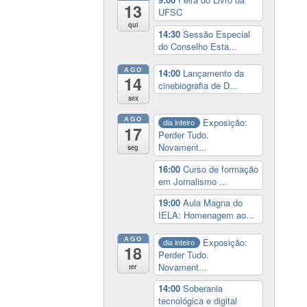
13
UFSC
qui
14:30
Sessão Especial
do Conselho Esta...
AGO
14:00
Lançamento da
14
cinebiografia de D...
sex
AGO
Exposição:
dia inteiro
17
Perder Tudo.
Novament...
seg
16:00
Curso de formação
em Jornalismo ...
19:00
Aula Magna do
IELA: Homenagem ao...
AGO
Exposição:
dia inteiro
18
Perder Tudo.
Novament...
ter
14:00
Soberania
tecnológica e digital