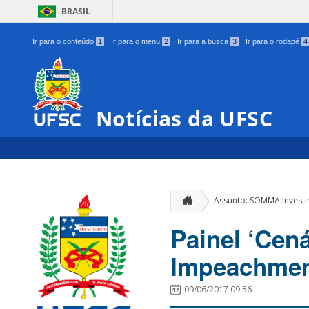
BRASIL
Ir para o conteúdo
1
Ir para o menu
2
Ir para a busca
3
Ir para o rodapé
4
Notícias da UFSC
Assunto: SOMMA Invest
Painel ‘Cen
Impeachment
09/06/2017 09:56