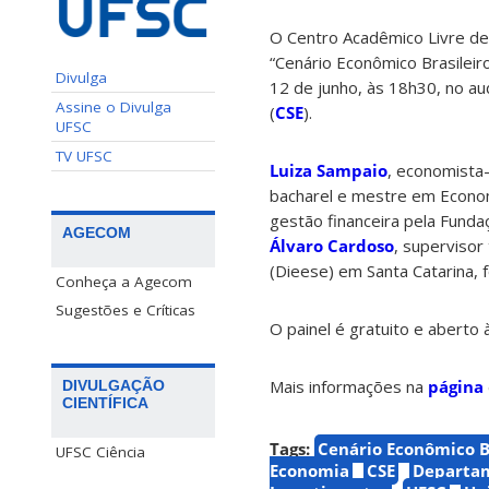
O Centro Acadêmico Livre de
“Cenário Econômico Brasilei
Divulga
12 de junho, às 18h30, no au
Assine o Divulga
(
CSE
).
UFSC
TV UFSC
Luiza Sampaio
, economista
bacharel e mestre em Econom
gestão financeira pela Funda
AGECOM
Álvaro Cardoso
, supervisor
(Dieese) em Santa Catarina, 
Conheça a Agecom
Sugestões e Críticas
O painel é gratuito e aberto
Mais informações na
página
DIVULGAÇÃO
CIENTÍFICA
Tags:
Cenário Econômico B
UFSC Ciência
Economia
CSE
Departam