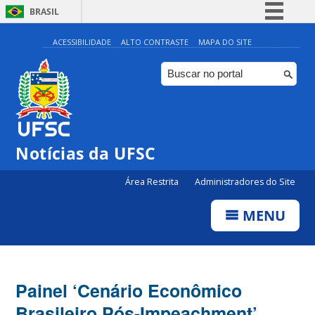
BRASIL
Simplifique!
ACESSIBILIDADE
ALTO CONTRASTE
MAPA DO SITE
Comunica BR
Participe
Acesso à informação
Legislação
Notícias da UFSC
Canais
Área Restrita
Administradores do Site
MENU
Painel ‘Cenário Econômico
Brasileiro Pós-Impeachment’