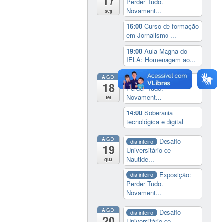
17
Perder Tudo.
Novament...
seg
16:00
Curso de formação
em Jornalismo ...
19:00
Aula Magna do
IELA: Homenagem ao...
AGO
Exposição:
dia inteiro
18
Perder Tudo.
Novament...
ter
14:00
Soberania
tecnológica e digital
AGO
Desafio
dia inteiro
19
Universitário de
Nautide...
qua
Exposição:
dia inteiro
Perder Tudo.
Novament...
AGO
Desafio
dia inteiro
20
Universitário de