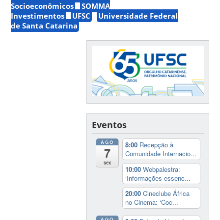
Socioeconômicos
SOMMA
Investimentos
UFSC
Universidade Federal
de Santa Catarina
Eventos
AGO
8:00
Recepção à
7
Comunidade Internacio...
sex
10:00
Webpalestra:
‘Informações essenc...
20:00
Cineclube África
no Cinema: ‘Coc...
AGO