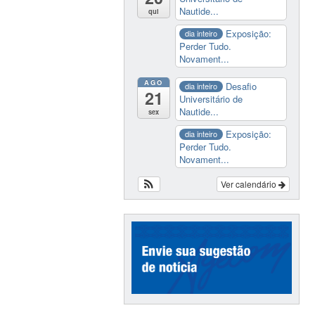
Nautide...
qui
Exposição:
dia inteiro
Perder Tudo.
Novament...
AGO
Desafio
dia inteiro
21
Universitário de
Nautide...
sex
Exposição:
dia inteiro
Perder Tudo.
Novament...
Ver calendário