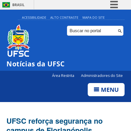
BRASIL
Simplifique!
ACESSIBILIDADE
ALTO CONTRASTE
MAPA DO SITE
Comunica BR
Participe
Acesso à informação
Legislação
Notícias da UFSC
Canais
Área Restrita
Administradores do Site
MENU
UFSC reforça segurança no
campus de Florianópolis