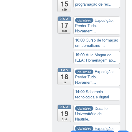
15
programação de rec...
sáb
AGO
Exposição:
dia inteiro
17
Perder Tudo.
Novament...
seg
16:00
Curso de formação
em Jornalismo ...
19:00
Aula Magna do
IELA: Homenagem ao...
AGO
Exposição:
dia inteiro
18
Perder Tudo.
Novament...
ter
14:00
Soberania
tecnológica e digital
AGO
Desafio
dia inteiro
19
Universitário de
Nautide...
qua
Exposição:
dia inteiro