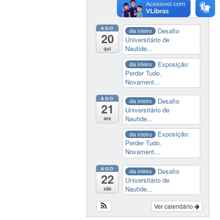
Perder Tudo.
Novament...
AGO
Desafio
dia inteiro
20
Universitário de
Nautide...
qui
Exposição:
dia inteiro
Perder Tudo.
Novament...
AGO
Desafio
dia inteiro
21
Universitário de
Nautide...
sex
Exposição:
dia inteiro
Perder Tudo.
Novament...
AGO
Desafio
dia inteiro
22
Universitário de
Nautide...
sáb
Ver calendário