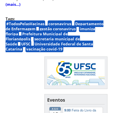
(mais…)
Tags:
#TodosPelasVacinas
coronavírus
Departamento
de Enfermagem
gestão coronavírus
imuniza
floripa
Prefeitura Municipal de
Florianópolis
secretaria municipal de
Saúde
UFSC
Universidade Federal de Santa
Catarina
vacinação covid-19
Eventos
AGO
9:00
Feira do Livro da