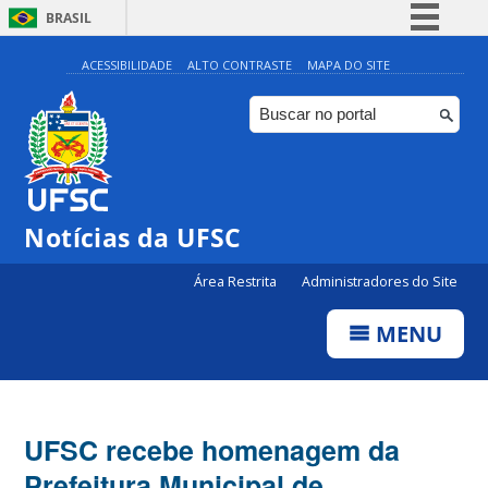
BRASIL
Simplifique!
ACESSIBILIDADE
ALTO CONTRASTE
MAPA DO SITE
Comunica BR
Participe
Acesso à informação
Legislação
Notícias da UFSC
Canais
Área Restrita
Administradores do Site
MENU
UFSC recebe homenagem da
Prefeitura Municipal de