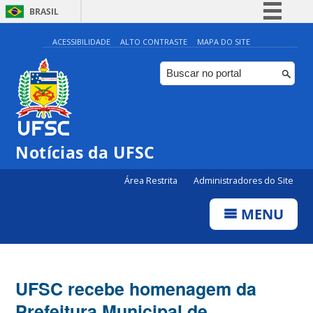
BRASIL
Simplifique!
ACESSIBILIDADE
ALTO CONTRASTE
MAPA DO SITE
Comunica BR
Participe
Acesso à informação
Legislação
Notícias da UFSC
Canais
Área Restrita
Administradores do Site
MENU
UFSC recebe homenagem da
Prefeitura Municipal de