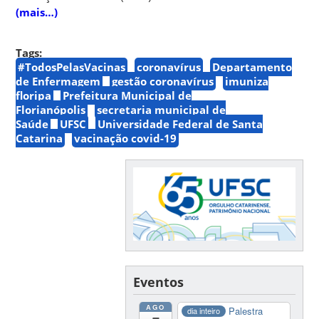
(mais…)
Tags:
#TodosPelasVacinas
coronavírus
Departamento
de Enfermagem
gestão coronavírus
imuniza
floripa
Prefeitura Municipal de
Florianópolis
secretaria municipal de
Saúde
UFSC
Universidade Federal de Santa
Catarina
vacinação covid-19
Eventos
AGO
Palestra
dia inteiro