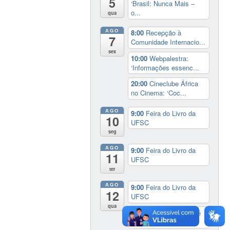
5
‘Brasil: Nunca Mais –
o...
qua
AGO
8:00
Recepção à
7
Comunidade Internacio...
sex
10:00
Webpalestra:
‘Informações essenc...
20:00
Cineclube África
no Cinema: ‘Coc...
AGO
9:00
Feira do Livro da
10
UFSC
seg
AGO
9:00
Feira do Livro da
11
UFSC
ter
AGO
9:00
Feira do Livro da
12
UFSC
qua
17:00
3º Prêmio Zahidé
Muzart