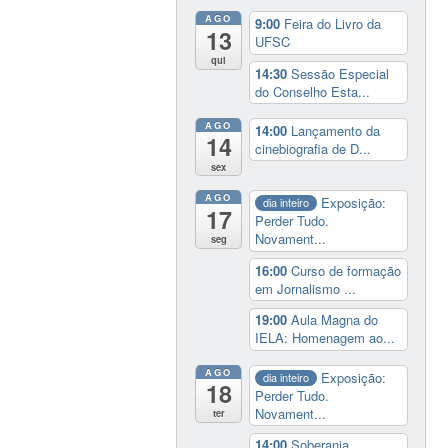
AGO
9:00
Feira do Livro da
13
UFSC
qui
14:30
Sessão Especial
do Conselho Esta...
AGO
14:00
Lançamento da
14
cinebiografia de D...
sex
AGO
Exposição:
dia inteiro
17
Perder Tudo.
Novament...
seg
16:00
Curso de formação
em Jornalismo ...
19:00
Aula Magna do
IELA: Homenagem ao...
AGO
Exposição:
dia inteiro
18
Perder Tudo.
Novament...
ter
14:00
Soberania