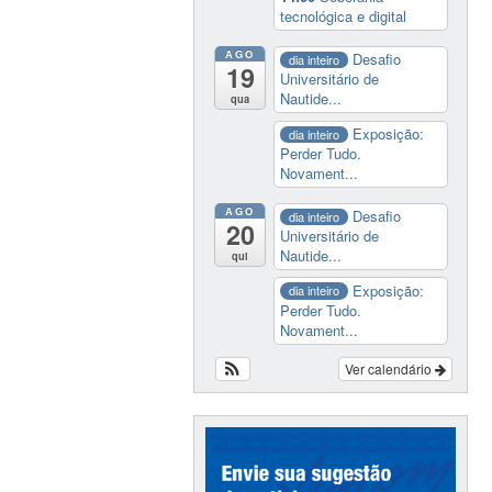
tecnológica e digital
AGO
Desafio
dia inteiro
19
Universitário de
Nautide...
qua
Exposição:
dia inteiro
Perder Tudo.
Novament...
AGO
Desafio
dia inteiro
20
Universitário de
Nautide...
qui
Exposição:
dia inteiro
Perder Tudo.
Novament...
Ver calendário