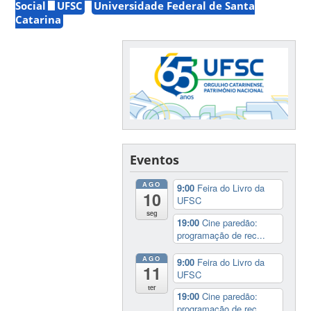
Social
UFSC
Universidade Federal de Santa
Catarina
Eventos
AGO
9:00
Feira do Livro da
10
UFSC
seg
19:00
Cine paredão:
programação de rec...
AGO
9:00
Feira do Livro da
11
UFSC
ter
19:00
Cine paredão:
programação de rec...