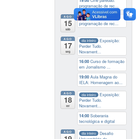
19:00
Cine paredão:
programação de rec...
AGO
19:00
Cine paredão:
15
programação de rec...
sáb
AGO
Exposição:
dia inteiro
17
Perder Tudo.
Novament...
seg
16:00
Curso de formação
em Jornalismo ...
19:00
Aula Magna do
IELA: Homenagem ao...
AGO
Exposição:
dia inteiro
18
Perder Tudo.
Novament...
ter
14:00
Soberania
tecnológica e digital
AGO
Desafio
dia inteiro
19
Universitário de