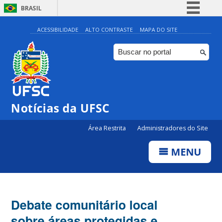
BRASIL
Simplifique!
ACESSIBILIDADE
ALTO CONTRASTE
MAPA DO SITE
Comunica BR
Participe
Acesso à informação
Legislação
Notícias da UFSC
Canais
Área Restrita
Administradores do Site
MENU
Debate comunitário local
sobre áreas protegidas e