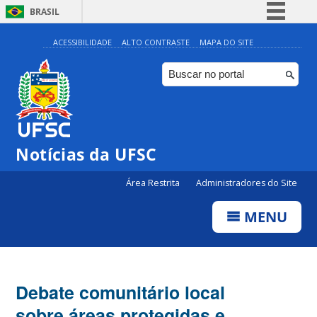
BRASIL
Simplifique!
ACESSIBILIDADE
ALTO CONTRASTE
MAPA DO SITE
Comunica BR
Participe
Acesso à informação
Legislação
Notícias da UFSC
Canais
Área Restrita
Administradores do Site
MENU
Debate comunitário local
sobre áreas protegidas e