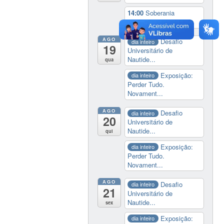
14:00
Soberania
tecnológica e digital
AGO
Desafio
dia inteiro
19
Universitário de
Nautide...
qua
Exposição:
dia inteiro
Perder Tudo.
Novament...
AGO
Desafio
dia inteiro
20
Universitário de
Nautide...
qui
Exposição:
dia inteiro
Perder Tudo.
Novament...
AGO
Desafio
dia inteiro
21
Universitário de
Nautide...
sex
Exposição:
dia inteiro