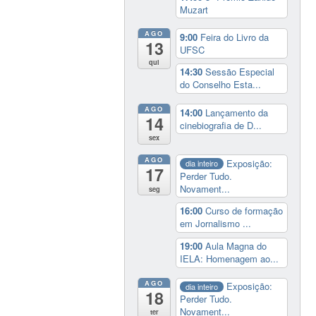
Muzart
AGO
9:00
Feira do Livro da
13
UFSC
qui
14:30
Sessão Especial
do Conselho Esta...
AGO
14:00
Lançamento da
14
cinebiografia de D...
sex
AGO
Exposição:
dia inteiro
17
Perder Tudo.
Novament...
seg
16:00
Curso de formação
em Jornalismo ...
19:00
Aula Magna do
IELA: Homenagem ao...
AGO
Exposição:
dia inteiro
18
Perder Tudo.
Novament...
ter