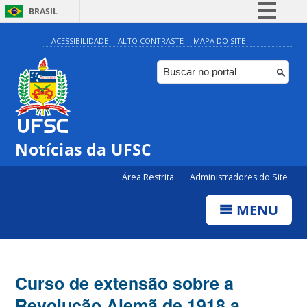
BRASIL
Simplifique!
ACESSIBILIDADE
ALTO CONTRASTE
MAPA DO SITE
Comunica BR
Participe
Acesso à informação
Legislação
Notícias da UFSC
Canais
Área Restrita
Administradores do Site
MENU
Curso de extensão sobre a
Revolução Alemã de 1918 a