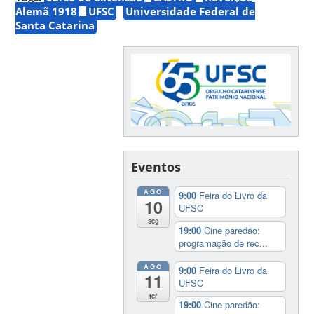
Alemã 1918
UFSC
Universidade Federal de
Santa Catarina
Eventos
AGO
9:00
Feira do Livro da
10
UFSC
seg
19:00
Cine paredão:
programação de rec...
AGO
9:00
Feira do Livro da
11
UFSC
ter
19:00
Cine paredão: