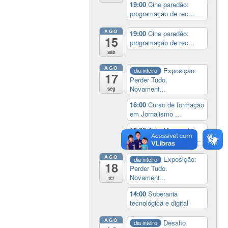
19:00
Cine paredão:
programação de rec...
AGO
19:00
Cine paredão:
15
programação de rec...
sáb
AGO
Exposição:
dia inteiro
17
Perder Tudo.
Novament...
seg
16:00
Curso de formação
em Jornalismo ...
19:00
Aula Magna do
IELA: Homenagem ao...
AGO
Exposição:
dia inteiro
18
Perder Tudo.
Novament...
ter
14:00
Soberania
tecnológica e digital
AGO
Desafio
dia inteiro