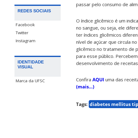
passar pelo consumo de alime
REDES SOCIAIS
O índice glicêmico é um indi
Facebook
no sangue, ou seja, ele dif
Twitter
ter índices glicêmicos difer
Instagram
nível de açúcar que circula n
glicêmico no tratamento de 
para esse público. Percebemo
IDENTIDADE
desenvolvimento de receitas 
VISUAL
Confira
AQUI
uma das receita
Marca da UFSC
(mais…)
Tags:
diabetes mellitus ti