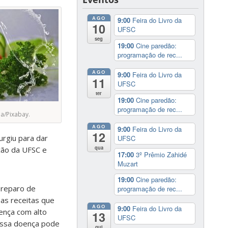
AGO
9:00
Feira do Livro da
10
UFSC
seg
19:00
Cine paredão:
programação de rec...
AGO
9:00
Feira do Livro da
11
UFSC
ter
19:00
Cine paredão:
programação de rec...
ia/Pixabay.
AGO
9:00
Feira do Livro da
12
urgiu para dar
UFSC
qua
ção da UFSC e
17:00
3º Prêmio Zahidé
Muzart
19:00
Cine paredão:
preparo de
programação de rec...
 as receitas que
AGO
9:00
Feira do Livro da
oença com alto
13
UFSC
 essa doença pode
qui