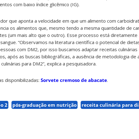
ntos com baixo índice glicêmico (IG).
cador que aponta a velocidade em que um alimento com carboidrat
erencia os alimentos que, mesmo tendo a mesma quantidade de c
entes (um mais alto que o outro). Esse processo está diretament
o sangue. “Observamos na literatura científica o potencial de dieta
pessoas com DM2, por isso buscamos adaptar receitas culinárias
s, após as buscas bibliográficas, a ausência de metodologia de
culinárias para DM2”, explica a pesquisadora.
s disponibilizadas:
Sorvete cremoso de abacate
.
po 2
pós-graduação em nutrição
receita culinária para d