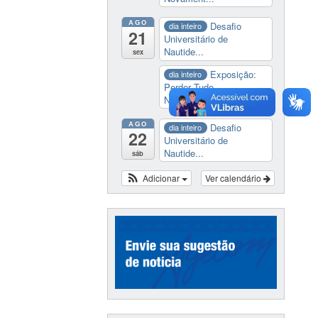
AGO
Desafio
dia inteiro
21
Universitário de
Nautide...
sex
Exposição:
dia inteiro
Perder Tudo.
Novament...
AGO
Desafio
dia inteiro
22
Universitário de
Nautide...
sáb
Adicionar
Ver calendário