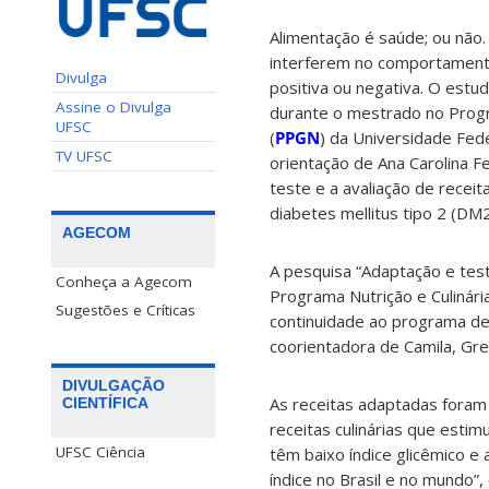
Alimentação é saúde; ou não.
interferem no comportament
Divulga
positiva ou negativa. O estud
Assine o Divulga
durante o mestrado no Prog
UFSC
(
PPGN
) da Universidade Fed
TV UFSC
orientação de Ana Carolina F
teste e a avaliação de receit
diabetes mellitus tipo 2 (DM2
AGECOM
A pesquisa “Adaptação e test
Conheça a Agecom
Programa Nutrição e Culinária
Sugestões e Críticas
continuidade ao programa de
coorientadora de Camila, Gre
DIVULGAÇÃO
As receitas adaptadas foram 
CIENTÍFICA
receitas culinárias que esti
UFSC Ciência
têm baixo índice glicêmico e
índice no Brasil e no mundo”