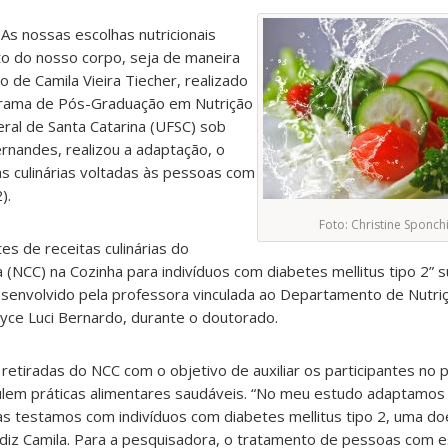
 As nossas escolhas nutricionais
o do nosso corpo, seja de maneira
o de Camila Vieira Tiecher, realizado
rama de Pós-Graduação em Nutrição
eral de Santa Catarina (UFSC) sob
ernandes, realizou a adaptação, o
as culinárias voltadas às pessoas com
).
Foto: Christine Sponch
es de receitas culinárias do
 (NCC) na Cozinha para indivíduos com diabetes mellitus tipo 2” s
senvolvido pela professora vinculada ao Departamento de Nutri
yce Luci Bernardo, durante o doutorado.
retiradas do NCC com o objetivo de auxiliar os participantes no 
mulem práticas alimentares saudáveis. “No meu estudo adaptamos
 as testamos com indivíduos com diabetes mellitus tipo 2, uma d
, diz Camila. Para a pesquisadora, o tratamento de pessoas com