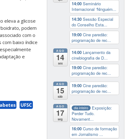
14:00
Seminário
Internacional ‘Ninguém...
14:30
Sessão Especial
o eleva a glicose
do Conselho Esta...
arboidrato, podem
19:00
Cine paredão:
e associado com o
programação de rec...
s com baixo índice
 especialmente
AGO
14:00
Lançamento da
14
 adaptação e
cinebiografia de D...
sex
19:00
Cine paredão:
programação de rec...
AGO
19:00
Cine paredão:
15
programação de rec...
sáb
iabetes
UFSC
AGO
Exposição:
dia inteiro
17
Perder Tudo.
Novament...
seg
16:00
Curso de formação
em Jornalismo ...