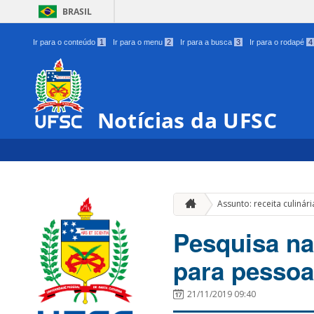
BRASIL
Ir para o conteúdo
1
Ir para o menu
2
Ir para a busca
3
Ir para o rodapé
4
Notícias da UFSC
Assunto: receita culinár
Pesquisa na
para pessoa
21/11/2019 09:40