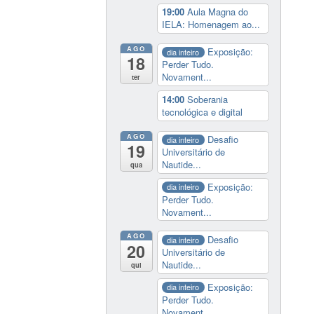
19:00
Aula Magna do
IELA: Homenagem ao...
AGO
Exposição:
dia inteiro
18
Perder Tudo.
Novament...
ter
14:00
Soberania
tecnológica e digital
AGO
Desafio
dia inteiro
19
Universitário de
Nautide...
qua
Exposição:
dia inteiro
Perder Tudo.
Novament...
AGO
Desafio
dia inteiro
20
Universitário de
Nautide...
qui
Exposição:
dia inteiro
Perder Tudo.
Novament...