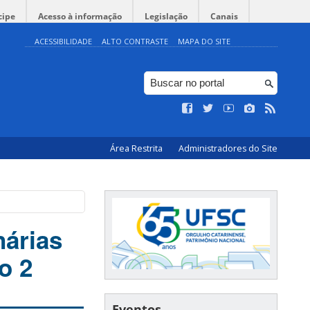
cipe
Acesso à informação
Legislação
Canais
ACESSIBILIDADE
ALTO CONTRASTE
MAPA DO SITE
Área Restrita
Administradores do Site
nárias
o 2
Eventos